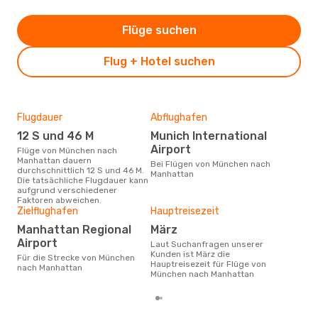
Flüge suchen
Flug + Hotel suchen
Flugdauer
Abflughafen
Dur
12 S und 46 M
Munich International
11
Airport
Flüge von München nach
Der durchschnittliche Preis für
Manhattan dauern
Flü
Bei Flügen von München nach
durchschnittlich 12 S und 46 M.
Manh
Manhattan
Die tatsächliche Flugdauer kann
Dies
aufgrund verschiedener
der 
Faktoren abweichen.
Zielflughafen
Hauptreisezeit
Manhattan Regional
März
Airport
Laut Suchanfragen unserer
Kunden ist März die
Für die Strecke von München
Hauptreisezeit für Flüge von
nach Manhattan
München nach Manhattan