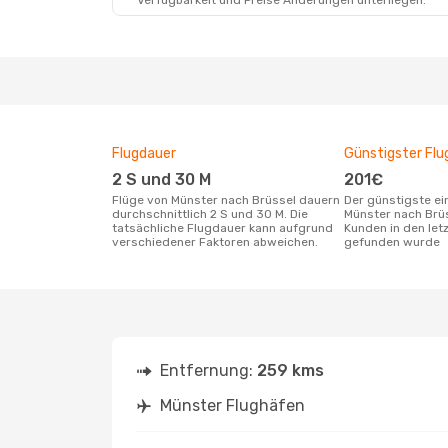
Verfügbarkeit und Preise Änderungen unterliegen.
Di., 1. Sept.
- Di., 1. Sept.
Lufthansa
1 Zwischenstopp
FMO
- BRU
Lufthansa
1 Zwischenstopp
BRU
- FMO
Flugdauer
Günstigster Flu
2 S und 30 M
201€
Flüge von Münster nach Brüssel dauern
Der günstigste einfache Flug von
durchschnittlich 2 S und 30 M. Die
Münster nach Brü
tatsächliche Flugdauer kann aufgrund
Kunden in den let
verschiedener Faktoren abweichen.
gefunden wurde
Entfernung:
259 kms
Münster Flughäfen