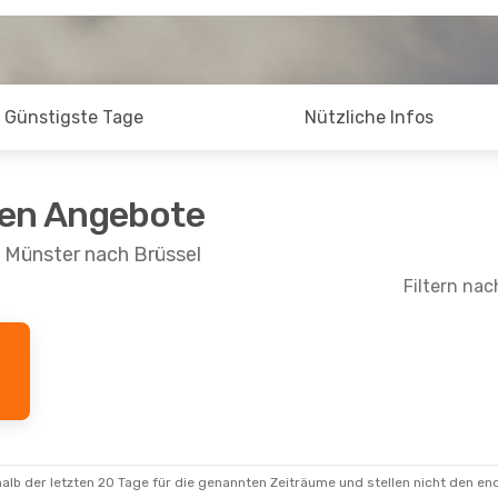
Günstigste Tage
Nützliche Infos
ten Angebote
n Münster nach Brüssel
Filtern nac
- So., 11. Okt.
Sa., 15. Aug.
- Mo., 17. A
1 Zwischenstopp
Lufthansa
1 Zwischensto
FMO
- BRU
1 Zwischenstopp
Lufthansa
1 Zwischensto
BRU
- FMO
alb der letzten 20 Tage für die genannten Zeiträume und stellen nicht den en