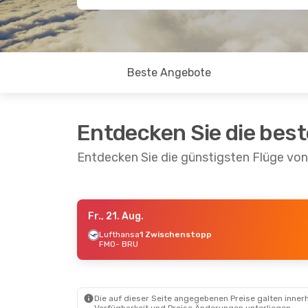
Beste Angebote
Entdecken Sie die bes
Entdecken Sie die günstigsten Flüge vo
Fr., 21. Aug.
Mo., 7. Sept.
- Mo., 14. Sept.
Mo., 5. Okt.
Lufthansa
1 Zwischenstopp
FMO
- BRU
Lufthansa
1 Zwischenstopp
Lufthansa
FMO
- BRU
FMO
- BRU
Lufthansa
1 Zwischenstopp
Lufthansa
BRU
- FMO
BRU
- FMO
Die auf dieser Seite angegebenen Preise galten innerh