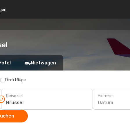
gen
sel
Hotel
Mietwagen
p
Direktflüge
Reiseziel
Hinreise
Datum
suchen