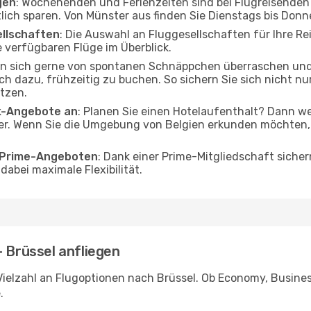
gen
: Wochenenden und Ferienzeiten sind bei Flugreisenden b
tlich sparen. Von Münster aus finden Sie Dienstags bis Donn
ellschaften
: Die Auswahl an Fluggesellschaften für Ihre Re
 verfügbaren Flüge im Überblick.
en sich gerne von spontanen Schnäppchen überraschen un
och dazu, frühzeitig zu buchen. So sichern Sie sich nicht n
tzen.
ak-Angebote an
: Planen Sie einen Hotelaufenthalt? Dann we
r. Wenn Sie die Umgebung von Belgien erkunden möchten, f
o Prime-Angeboten
: Dank einer Prime-Mitgliedschaft sicher
abei maximale Flexibilität.
- Brüssel anfliegen
ielzahl an Flugoptionen nach Brüssel. Ob Economy, Business 
.