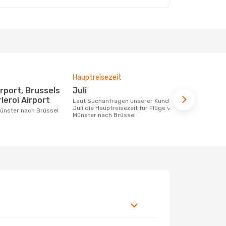
Hauptreisezeit
Durchschnit
Juli
386 €
leroi Airport
Laut Suchanfragen unserer Kunden ist
Der durchschnittliche Preis für Flüge
Juli die Hauptreisezeit für Flüge von
von Münster
Münster nach Brüssel
€. Dieser Pr
letzten 6 Mo