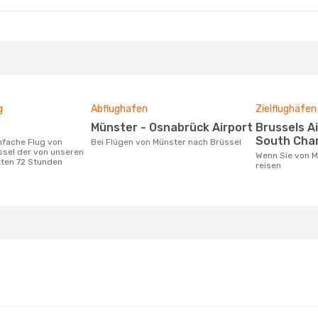
g
Abflughafen
Zielflughäfen
Münster - Osnabrück Airport
Brussels Airport, Brussels
South Char
Bei Flügen von Münster nach Brüssel
ssel der von unseren
Wenn Sie von Münster nach Brüssel
zten 72 Stunden
reisen