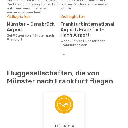
durchschnittlich 7 S und 25 M.
von unseren Kunden in den
Haup
Die tatsächliche Flugdauer kann
letzten 72 Stunden gefunden
Mün
aufgrund verschiedener
wurde
Faktoren abweichen.
Abflughafen
Zielflughäfen
Gün
Münster - Osnabrück
Frankfurt International
D
Airport
Airport, Frankfurt–
Juni ist die beste Zeit um
Hahn Airport
Bei Flügen von Münster nach
gün
Frankfurt
nac
Wenn Sie von Münster nach
Frankfurt reisen
Fluggesellschaften, die von
Münster nach Frankfurt fliegen
Lufthansa