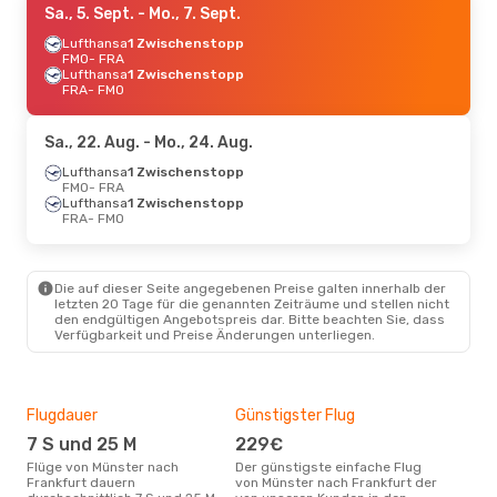
Sa., 5. Sept.
- Mo., 7. Sept.
Lufthansa
1 Zwischenstopp
FMO
- FRA
Lufthansa
1 Zwischenstopp
FRA
- FMO
Sa., 22. Aug.
- Mo., 24. Aug.
Lufthansa
1 Zwischenstopp
FMO
- FRA
Lufthansa
1 Zwischenstopp
FRA
- FMO
Die auf dieser Seite angegebenen Preise galten innerhalb der
letzten 20 Tage für die genannten Zeiträume und stellen nicht
den endgültigen Angebotspreis dar. Bitte beachten Sie, dass
Verfügbarkeit und Preise Änderungen unterliegen.
Flugdauer
Günstigster Flug
Hau
7 S und 25 M
229€
Jul
Flüge von Münster nach
Der günstigste einfache Flug
Laut Suchanfragen unserer
Frankfurt dauern
von Münster nach Frankfurt der
Kund