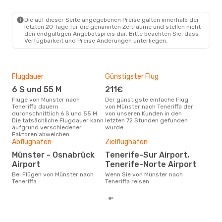
FMO
- TCI
Lufthansa
1 Zwischenstopp
TCI
- FMO
Die auf dieser Seite angegebenen Preise galten innerhalb der
letzten 20 Tage für die genannten Zeiträume und stellen nicht
den endgültigen Angebotspreis dar. Bitte beachten Sie, dass
Verfügbarkeit und Preise Änderungen unterliegen.
Flugdauer
Günstigster Flug
Hau
6 S und 55 M
211€
Jul
Flüge von Münster nach
Der günstigste einfache Flug
Laut Suchanfragen unserer
Teneriffa dauern
von Münster nach Teneriffa der
Kund
durchschnittlich 6 S und 55 M.
von unseren Kunden in den
Haup
Die tatsächliche Flugdauer kann
letzten 72 Stunden gefunden
Müns
aufgrund verschiedener
wurde
Dur
Faktoren abweichen.
Abflughafen
Zielflughäfen
4
Der durchschnittliche Preis für
Münster - Osnabrück
Tenerife-Sur Airport,
Flü
Airport
Tenerife-Norte Airport
Tene
Prei
Bei Flügen von Münster nach
Wenn Sie von Münster nach
letz
Teneriffa
Teneriffa reisen