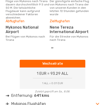
Flüge von Mykonos nach Tirana
Der günstigste einfache Flug
Laut Suchanfragen unserer
dauern durchschnittlich 9 S und
von Mykonos nach Tirana der
Kund
50 M. Die tatsächliche
von unseren Kunden in den
Haup
Flugdauer kann aufgrund
letzten 72 Stunden gefunden
Myk
verschiedener Faktoren
wurde
abweichen.
Gün
Abflughafen
Zielflughafen
A
Mykonos National
Nene Tereza
März ist die beste Zeit um
Airport
International Airport
gün
Bei Flügen von Mykonos nach
Für die Strecke von Mykonos
nac
Tirana
nach Tirana
Wechselrate
1 EUR = 93.29 ALL
1 ALL = 0.01 EUR
Zuletzt geprüft am Sa., 8.08.
Entfernung:
641 kms
Mykonos Flughäfen