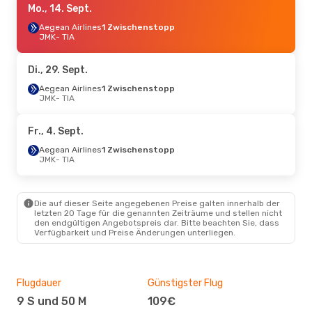
Mo., 14. Sept.
Aegean Airlines
1 Zwischenstopp
JMK
- TIA
Di., 29. Sept.
Aegean Airlines
1 Zwischenstopp
JMK
- TIA
Fr., 4. Sept.
Aegean Airlines
1 Zwischenstopp
JMK
- TIA
Die auf dieser Seite angegebenen Preise galten innerhalb der
letzten 20 Tage für die genannten Zeiträume und stellen nicht
den endgültigen Angebotspreis dar. Bitte beachten Sie, dass
Verfügbarkeit und Preise Änderungen unterliegen.
Flugdauer
Günstigster Flug
Hau
9 S und 50 M
109€
Jul