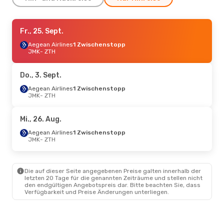
Mi., 16. Sept.
Fr., 25. Sept.
- Do., 17. Sept.
Aegean Airlines
Aegean Airlines
1 Zwischenstopp
1 Zwischenstopp
JMK
- ZTH
JMK
- ZTH
Aegean Airlines
1 Zwischenstopp
Do., 3. Sept.
ZTH
- JMK
Aegean Airlines
1 Zwischenstopp
JMK
- ZTH
Sa., 19. Sept.
- So., 20. Sept.
Sky Express
1 Zwischenstopp
Mi., 26. Aug.
JMK
- ZTH
Aegean Airlines
Aegean Airlines
1 Zwischenstopp
1 Zwischenstopp
JMK
- ZTH
ZTH
- JMK
Fr., 21. Aug.
- So., 23. Aug.
Die auf dieser Seite angegebenen Preise galten innerhalb der
letzten 20 Tage für die genannten Zeiträume und stellen nicht
Aegean Airlines
den endgültigen Angebotspreis dar. Bitte beachten Sie, dass
1 Zwischenstopp
Verfügbarkeit und Preise Änderungen unterliegen.
JMK
- ZTH
Sky Express
1 Zwischenstopp
ZTH
- JMK