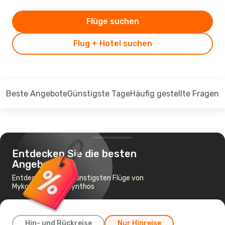
Flüge suchen
Flug + Hotel suchen
Beste Angebote
Günstigste Tage
Häufig gestellte Fragen
Entdecken Sie die besten
Angebote
Entdecken Sie die günstigsten Flüge von
Mykonos nach Zakynthos
Hin- und Rückreise
Nur Hinreise