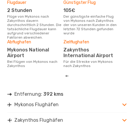
Flugdauer
Günstigster Flug
Hau
2 Stunden
105€
Jul
Flüge von Mykonos nach
Der günstigste einfache Flug
Laut Suchanfragen unserer
Zakynthos dauern
von Mykonos nach Zakynthos
Kund
durchschnittlich 2 Stunden. Die
der von unseren Kunden in den
Haup
tatsächliche Flugdauer kann
letzten 72 Stunden gefunden
Myk
aufgrund verschiedener
wurde
Faktoren abweichen.
Gün
Abflughafen
Zielflughafen
Jul
Mykonos National
Zakynthos
November ist die beste Zeit um
Airport
International Airport
gün
Bei Flügen von Mykonos nach
Für die Strecke von Mykonos
nac
Zakynthos
nach Zakynthos
Entfernung:
392 kms
Mykonos Flughäfen
Zakynthos Flughäfen