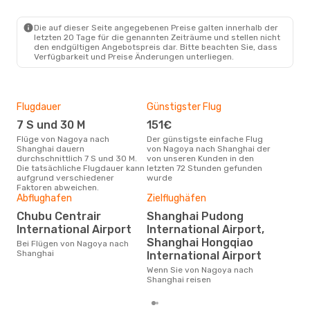
NGO
- SHA
Spring Airlines
Direkt
SHA
- NGO
Die auf dieser Seite angegebenen Preise galten innerhalb der
letzten 20 Tage für die genannten Zeiträume und stellen nicht
den endgültigen Angebotspreis dar. Bitte beachten Sie, dass
Verfügbarkeit und Preise Änderungen unterliegen.
Flugdauer
Günstigster Flug
Hau
7 S und 30 M
151€
Jul
Flüge von Nagoya nach
Der günstigste einfache Flug
Laut Suchanfragen unserer
Shanghai dauern
von Nagoya nach Shanghai der
Kund
durchschnittlich 7 S und 30 M.
von unseren Kunden in den
Haup
Die tatsächliche Flugdauer kann
letzten 72 Stunden gefunden
Nag
aufgrund verschiedener
wurde
Faktoren abweichen.
Abflughafen
Zielflughäfen
Dur
Chubu Centrair
Shanghai Pudong
20
International Airport
International Airport,
Der durchschnittliche Preis für
Shanghai Hongqiao
Flü
Bei Flügen von Nagoya nach
Shan
Shanghai
International Airport
Prei
Wenn Sie von Nagoya nach
letz
Shanghai reisen