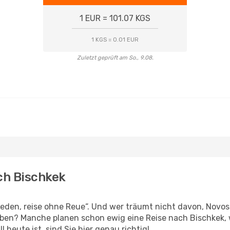
1 EUR = 101.07 KGS
1 KGS = 0.01 EUR
Zuletzt geprüft am So., 9.08.
ach Bischkek
den, reise ohne Reue“. Und wer träumt nicht davon, Novosib
leben? Manche planen schon ewig eine Reise nach Bischkek,
l heute ist, sind Sie hier genau richtig!