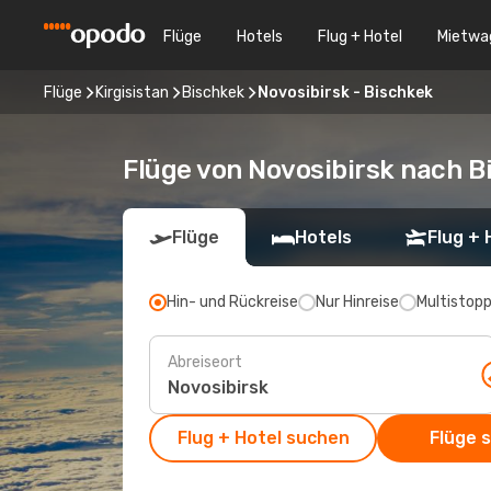
Flüge
Hotels
Flug + Hotel
Mietwa
Flüge
Kirgisistan
Bischkek
Novosibirsk - Bischkek
Flüge von Novosibirsk nach B
Flüge
Hotels
Flug + 
Hin- und Rückreise
Nur Hinreise
Multistop
Abreiseort
Flug + Hotel suchen
Flüge 