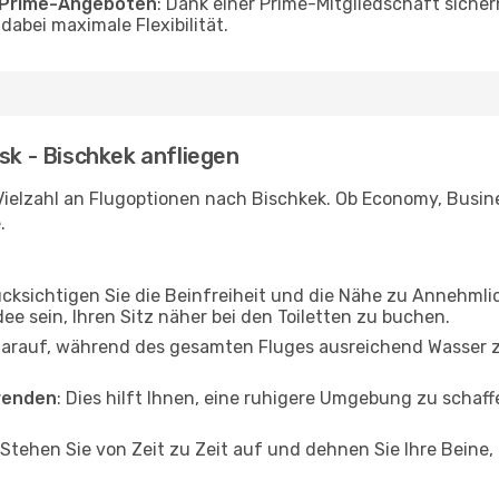
o Prime-Angeboten
: Dank einer Prime-Mitgliedschaft sicher
abei maximale Flexibilität.
sk - Bischkek anfliegen
Vielzahl an Flugoptionen nach Bischkek. Ob Economy, Busines
.
ücksichtigen Sie die Beinfreiheit und die Nähe zu Annehmli
dee sein, Ihren Sitz näher bei den Toiletten zu buchen.
darauf, während des gesamten Fluges ausreichend Wasser zu
wenden
: Dies hilft Ihnen, eine ruhigere Umgebung zu scha
 Stehen Sie von Zeit zu Zeit auf und dehnen Sie Ihre Beine