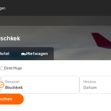
gen
ischkek
Hotel
Mietwagen
p
Direktflüge
Reiseziel
Hinreise
Datum
suchen