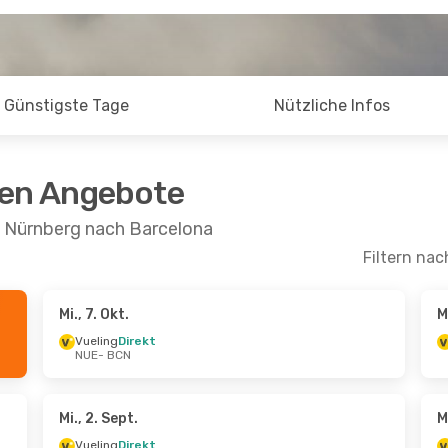
Günstigste Tage
Nützliche Infos
ten Angebote
n Nürnberg nach Barcelona
Filtern nac
Mi., 7. Okt.
M
 Fr., 9. Okt.
Mi., 21. Okt.
- Fr., 23. Okt.
Vueling
Direkt
NUE
- BCN
ekt
Vueling
Direkt
NUE
- BCN
ekt
Vueling
Direkt
BCN
- NUE
Mi., 2. Sept.
M
Vueling
Direkt