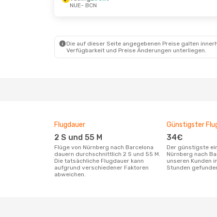
NUE
- BCN
Mi., 23. Sept.
- Fr., 2. Okt.
Fr., 21. Aug
Vueling
Direkt
Vueling
Dir
NUE
- BCN
NUE
- BCN
Vueling
Direkt
Vueling
1 
BCN
- NUE
BCN
- NUE
Die auf dieser Seite angegebenen Preise galten innerh
Verfügbarkeit und Preise Änderungen unterliegen.
Flugdauer
Günstigster Flu
2 S und 55 M
34€
Flüge von Nürnberg nach Barcelona
Der günstigste einfache Flug von
dauern durchschnittlich 2 S und 55 M.
Nürnberg nach Ba
Die tatsächliche Flugdauer kann
unseren Kunden in
aufgrund verschiedener Faktoren
Stunden gefunde
abweichen.