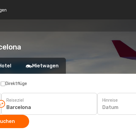
gen
celona
Hotel
Mietwagen
p
Direktflüge
Reiseziel
Hinreise
Datum
suchen