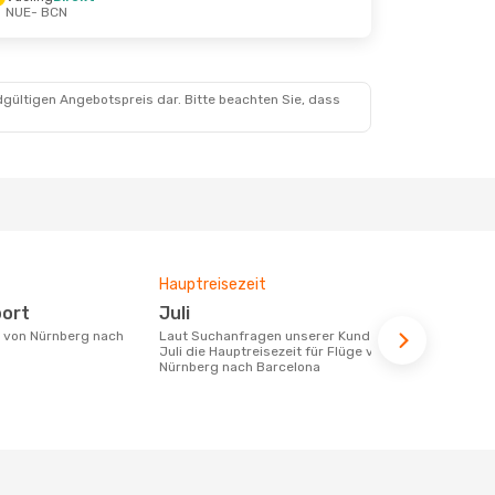
NUE
- BCN
dgültigen Angebotspreis dar. Bitte beachten Sie, dass
Hauptreisezeit
Fluggesell
Flugstreck
port
Juli
Vueling
Laut Suchanfragen unserer Kunden ist
Juli die Hauptreisezeit für Flüge von
Fluggesellschaften die Flüge von
Nürnberg nach Barcelona
Nürnberg na