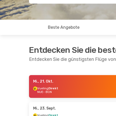
Beste Angebote
Entdecken Sie die bes
Entdecken Sie die günstigsten Flüge vo
Mi., 21. Okt.
Mi., 16. Sept.
- Fr., 18. Sept.
Mi., 7. Okt.
-
Vueling
Direkt
NUE
- BCN
Vueling
Direkt
Vueling
Dir
NUE
- BCN
NUE
- BCN
Vueling
Direkt
Vueling
Dir
BCN
- NUE
BCN
- NUE
Mi., 23. Sept.
Vueling
Direkt