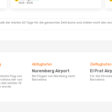
NUE
- BCN
.
- Di., 25. Aug.
Mi., 2. Sept.
- Fr., 4. Sept.
ekt
Vueling
Direkt
NUE
- BCN
Zwischenstopp
Vueling
Direkt
BCN
- NUE
alb der letzten 20 Tage für die genannten Zeiträume und stellen nicht den en
g
Abflughafen
Zielflughafen
Nuremberg Airport
El Prat Air
Bei Flügen von Nürnberg nach
Für die Strecke von Nürnberg nach
rcelona der von
Barcelona
Barcelona
 den letzten 72
n wurde