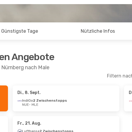
Günstigste Tage
Nützliche Infos
ten Angebote
n Nürnberg nach Male
Filtern nac
Di., 8. Sept.
D
 Sept.
- Mo., 28. Sept.
Fr., 2. Okt.
- Do., 8
IndiGo
2 Zwischenstopps
NUE
- MLE
ance
2 Zwischenstopps
Lufthansa
2 Zwis
MLE
NUE
- MLE
ance
2 Zwischenstopps
Etihad Airways
NUE
2 Zwischenstop
MLE
- NUE
Fr., 21. Aug.
Lufthansa
2 Zwischenstopps