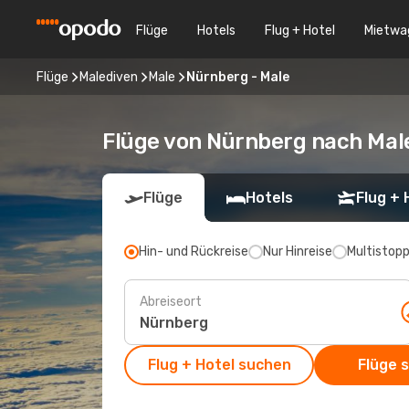
Flüge
Hotels
Flug + Hotel
Mietwa
Flüge
Malediven
Male
Nürnberg - Male
Flüge von Nürnberg nach Mal
Flüge
Hotels
Flug + 
Hin- und Rückreise
Nur Hinreise
Multistop
Abreiseort
Flug + Hotel suchen
Flüge 