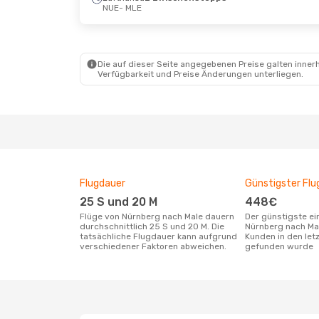
NUE
- MLE
Fr., 11. Sept.
- Mi., 16. Sept.
Do., 3. 
Turkish Airlines
Turkis
1 Zwischenstopp
1 Zwi
NUE
- MLE
NUE
- 
Die auf dieser Seite angegebenen Preise galten innerh
Turkish Airlines
Turkis
Verfügbarkeit und Preise Änderungen unterliegen.
1 Zwischenstopp
1 Zwi
MLE
- NUE
MLE
- 
Flugdauer
Günstigster Flu
25 S und 20 M
448€
Flüge von Nürnberg nach Male dauern
Der günstigste einfache Flug von
durchschnittlich 25 S und 20 M. Die
Nürnberg nach Ma
tatsächliche Flugdauer kann aufgrund
Kunden in den let
verschiedener Faktoren abweichen.
gefunden wurde