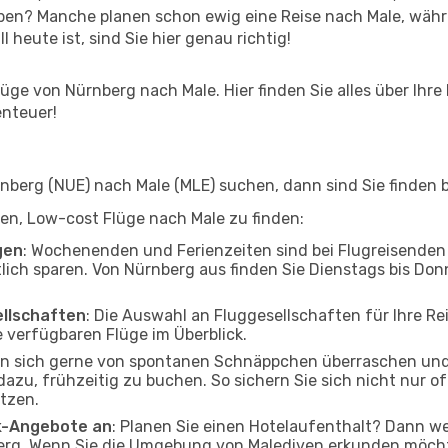
ben? Manche planen schon ewig eine Reise nach Male, währ
l heute ist, sind Sie hier genau richtig!
ge von Nürnberg nach Male. Hier finden Sie alles über Ihre 
enteuer!
berg (NUE) nach Male (MLE) suchen, dann sind Sie finden be
lfen, Low-cost Flüge nach Male zu finden:
gen
: Wochenenden und Ferienzeiten sind bei Flugreisenden b
tlich sparen. Von Nürnberg aus finden Sie Dienstags bis Don
ellschaften
: Die Auswahl an Fluggesellschaften für Ihre Re
 verfügbaren Flüge im Überblick.
en sich gerne von spontanen Schnäppchen überraschen und
 dazu, frühzeitig zu buchen. So sichern Sie sich nicht nur 
tzen.
ak-Angebote an
: Planen Sie einen Hotelaufenthalt? Dann we
rg. Wenn Sie die Umgebung von Malediven erkunden möchten