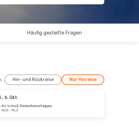
Häufig gestellte Fragen
h
Hin- und Rückreise
Nur Hinreise
i., 6. Okt.
. Okt.
Air India
2 Zwischenstopps
NUE
- MLE
chenstopps
ps