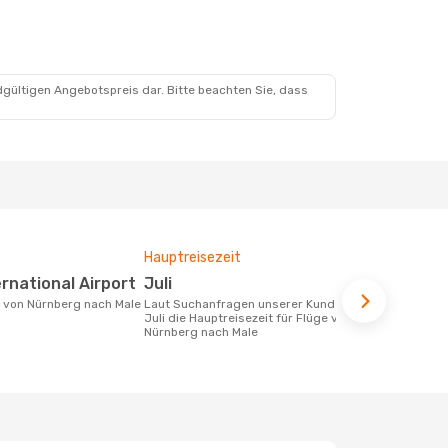
 24. Okt.
chenstopps
dgültigen Angebotspreis dar. Bitte beachten Sie, dass
ps
Hauptreisezeit
Durchschnit
ernational Airport
Juli
1292 €
ke von Nürnberg nach Male
Laut Suchanfragen unserer Kunden ist
Der durchschnittliche Preis für Flüge
Juli die Hauptreisezeit für Flüge von
von Nürnber
Nürnberg nach Male
Dieser Preis
6 Monate be