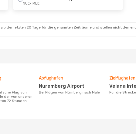
NUE
- MLE
Sept.
- Mo., 7. Sept.
Sa., 17. Okt.
- Sa.,
h Airlines
Lufthansa
2 Zwis
schenstopp
NUE
- MLE
MLE
Qatar Airways
alb der letzten 20 Tage für die genannten Zeiträume und stellen nicht den en
h Airlines
2 Zwischenstop
schenstopp
MLE
- NUE
NUE
g
Abflughafen
Zielflughafen
Nuremberg Airport
Velana Int
Bei Flügen von Nürnberg nach Male
Für die Strec
le der von unseren
zten 72 Stunden