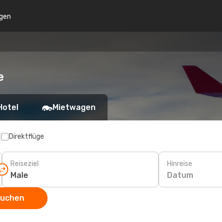
gen
e
Hotel
Mietwagen
p
Direktflüge
Reiseziel
Hinreise
Datum
suchen