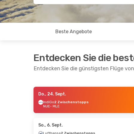
Beste Angebote
Entdecken Sie die bes
Entdecken Sie die günstigsten Flüge vo
Do., 24. Sept.
Do., 20. Aug.
- Do., 27. Aug.
Mo., 21.
IndiGo
2 Zwischenstopps
NUE
- MLE
Lufthansa
2 Zwischenstopps
Air Fr
NUE
- MLE
NUE
- 
Air Arabia
2 Zwischenstopps
Air Fr
MLE
- NUE
MLE
- 
So., 6. Sept.
Lufthansa
2 Zwischenstopps