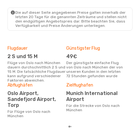
OSL
- MUC
Norwegian Air Shuttle
Direkt
MUC
- OSL
Die auf dieser Seite angegebenen Preise galten innerhalb der
letzten 20 Tage für die genannten Zeiträume und stellen nicht
den endgültigen Angebotspreis dar. Bitte beachten Sie, dass
Verfügbarkeit und Preise Änderungen unterliegen.
Flugdauer
Günstigster Flug
Hau
2 S und 15 M
49€
Jul
Flüge von Oslo nach München
Der günstigste einfache Flug
Laut Suchanfragen unserer
dauern durchschnittlich 2 S und
von Oslo nach München der von
Kund
15 M. Die tatsächliche Flugdauer
unseren Kunden in den letzten
Haup
kann aufgrund verschiedener
72 Stunden gefunden wurde
Osl
Faktoren abweichen.
Dur
Abflughäfen
Zielflughafen
12
Oslo Airport,
Munich International
Der durchschnittliche Preis für
Sandefjord Airport,
Airport
Flü
Torp
Für die Strecke von Oslo nach
betr
München
wurd
Für Flüge von Oslo nach
Mon
München