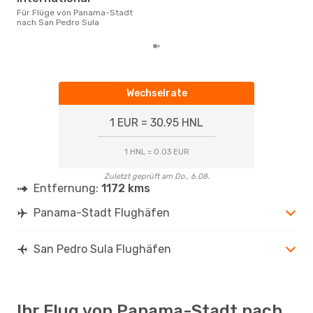
Dies
der 
Für Flüge von Panama-Stadt
nach San Pedro Sula
Wechselrate
1 EUR = 30.95 HNL
1 HNL = 0.03 EUR
Zuletzt geprüft am Do., 6.08.
Entfernung:
1172 kms
Panama-Stadt Flughäfen
San Pedro Sula Flughäfen
Ihr Flug von Panama-Stadt nach