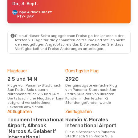
Do., 3. Sept.
Copa Airlines
Direkt
PTY
- SAP
Die auf dieser Seite angegebenen Preise galten innerhalb der
letzten 20 Tage für die genannten Zeiträume und stellen nicht
den endgültigen Angebotspreis dar. Bitte beachten Sie, dass
Verfügbarkeit und Preise Änderungen unterliegen.
Flugdauer
Günstigster Flug
Hau
2 S und 14 M
292€
Jul
Flüge von Panama-Stadt nach
Der günstigste einfache Flug
Laut Suchanfragen unserer
San Pedro Sula dauern
von Panama-Stadt nach San
Kund
durchschnittlich 2 S und 14 M.
Pedro Sula der von unseren
Haup
Die tatsächliche Flugdauer kann
Kunden in den letzten 72
Pan
aufgrund verschiedener
Stunden gefunden wurde
Sul
Faktoren abweichen.
Abflughäfen
Zielflughafen
Dur
Tocumen International
Ramón V. Morales
2
Airport, Albrook
International Airport
Der durchschnittliche Preis für
Flü
'Marcos A. Gelabert'
Für die Strecke von Panama-
San
Stadt nach San Pedro Sula
International