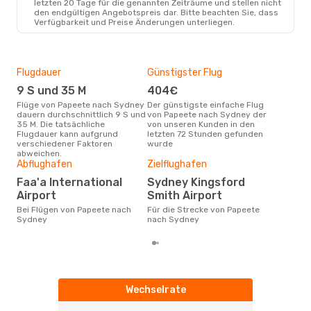
letzten 20 Tage für die genannten Zeiträume und stellen nicht
den endgültigen Angebotspreis dar. Bitte beachten Sie, dass
Verfügbarkeit und Preise Änderungen unterliegen.
Flugdauer
Günstigster Flug
Hau
9 S und 35 M
404€
Jul
Flüge von Papeete nach Sydney
Der günstigste einfache Flug
Laut Suchanfragen unserer
dauern durchschnittlich 9 S und
von Papeete nach Sydney der
Kund
35 M. Die tatsächliche
von unseren Kunden in den
Haup
Flugdauer kann aufgrund
letzten 72 Stunden gefunden
Pap
verschiedener Faktoren
wurde
Dur
abweichen.
Abflughafen
Zielflughafen
7
Der durchschnittliche Preis für
Faa'a International
Sydney Kingsford
Flü
Airport
Smith Airport
betr
wurd
Bei Flügen von Papeete nach
Für die Strecke von Papeete
Mon
Sydney
nach Sydney
Wechselrate