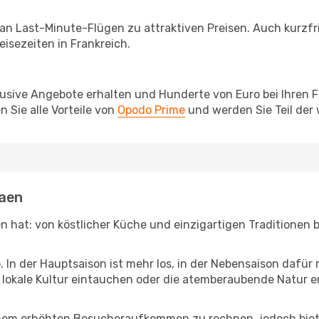
 an Last-Minute-Flügen zu attraktiven Preisen. Auch kurzf
isezeiten in Frankreich.
lusive Angebote erhalten und Hunderte von Euro bei Ihren 
 Sie alle Vorteile von
Opodo Prime
und werden Sie Teil der
Caen
ten hat: von köstlicher Küche und einzigartigen Traditionen
b. In der Hauptsaison ist mehr los, in der Nebensaison dafü
die lokale Kultur eintauchen oder die atemberaubende Natur
inem erhöhten Besucheraufkommen zu rechnen, jedoch biete