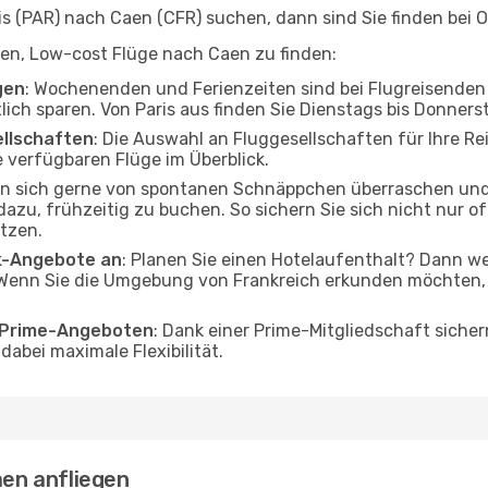
 (PAR) nach Caen (CFR) suchen, dann sind Sie finden bei O
lfen, Low-cost Flüge nach Caen zu finden:
gen
: Wochenenden und Ferienzeiten sind bei Flugreisenden b
tlich sparen. Von Paris aus finden Sie Dienstags bis Donners
ellschaften
: Die Auswahl an Fluggesellschaften für Ihre Rei
 verfügbaren Flüge im Überblick.
en sich gerne von spontanen Schnäppchen überraschen und
 dazu, frühzeitig zu buchen. So sichern Sie sich nicht nur 
tzen.
ak-Angebote an
: Planen Sie einen Hotelaufenthalt? Dann we
 Wenn Sie die Umgebung von Frankreich erkunden möchten, f
o Prime-Angeboten
: Dank einer Prime-Mitgliedschaft sicher
abei maximale Flexibilität.
aen anfliegen