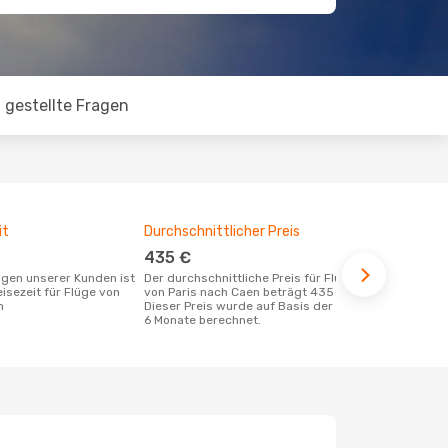
 gestellte Fragen
it
Durchschnittlicher Preis
Günstigst
435 €
Mai
Der durchschnittliche Preis für Flüge
Januar ist die beste Zeit um günstige
eisezeit für Flüge von
von Paris nach Caen beträgt 435 €.
Flüge von P
n
Dieser Preis wurde auf Basis der letzten
6 Monate berechnet.