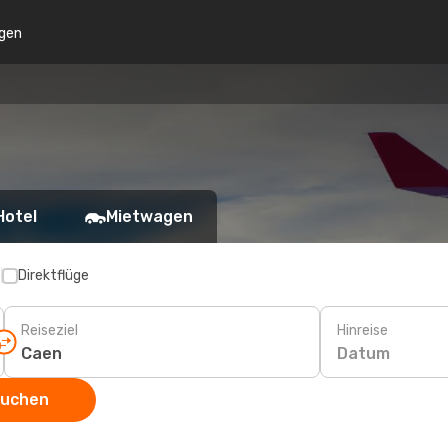
gen
Hotel
Mietwagen
p
Direktflüge
Reiseziel
Hinreise
Datum
suchen