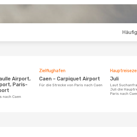
Häufig
Zielflughafen
Hauptreiseze
Caen – Carpiquet Airport
Juli
rport, Paris-
Für die Strecke von Paris nach Caen
Laut Suchanfragen unserer Kunden ist
Juli die Hauptr
port
Paris nach Cae
ris nach Caen