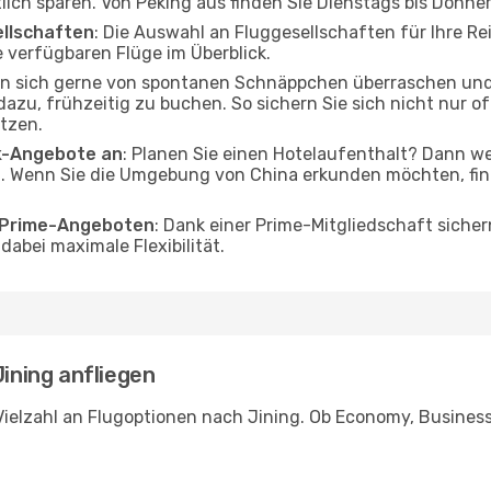
tlich sparen. Von Peking aus finden Sie Dienstags bis Donne
ellschaften
: Die Auswahl an Fluggesellschaften für Ihre Rei
 verfügbaren Flüge im Überblick.
en sich gerne von spontanen Schnäppchen überraschen und
 dazu, frühzeitig zu buchen. So sichern Sie sich nicht nur 
tzen.
ak-Angebote an
: Planen Sie einen Hotelaufenthalt? Dann we
. Wenn Sie die Umgebung von China erkunden möchten, find
o Prime-Angeboten
: Dank einer Prime-Mitgliedschaft sicher
abei maximale Flexibilität.
Jining anfliegen
ielzahl an Flugoptionen nach Jining. Ob Economy, Business o