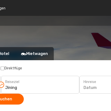
gen
Hotel
Mietwagen
p
Direktflüge
Reiseziel
Hinreise
Datum
suchen