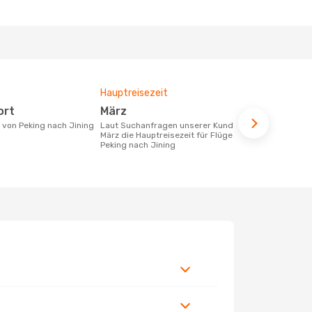
Hauptreisezeit
Durchschnit
ort
März
897 €
e von Peking nach Jining
Laut Suchanfragen unserer Kunden ist
Der durchschnittliche Preis für Flüge
März die Hauptreisezeit für Flüge von
von Peking n
Peking nach Jining
Dieser Preis
6 Monate be