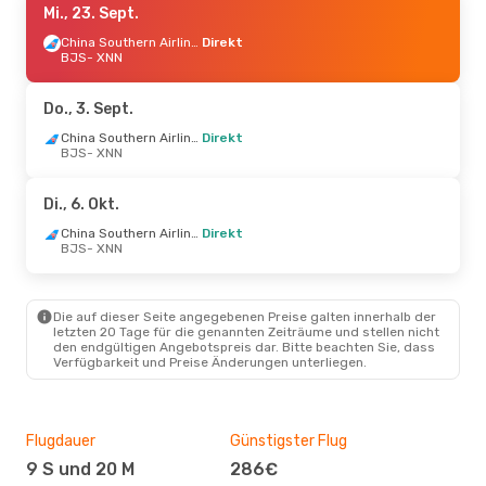
Mi., 23. Sept.
China Southern Airlines
Direkt
BJS
- XNN
Do., 3. Sept.
China Southern Airlines
Direkt
BJS
- XNN
Di., 6. Okt.
China Southern Airlines
Direkt
BJS
- XNN
Die auf dieser Seite angegebenen Preise galten innerhalb der
letzten 20 Tage für die genannten Zeiträume und stellen nicht
den endgültigen Angebotspreis dar. Bitte beachten Sie, dass
Verfügbarkeit und Preise Änderungen unterliegen.
Flugdauer
Günstigster Flug
Hau
9 S und 20 M
286€
M