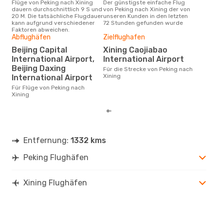
Flüge von Peking nach Xining
Der günstigste einfache Flug
Laut Suchanfragen unserer
dauern durchschnittlich 9 S und
von Peking nach Xining der von
Kund
20 M. Die tatsächliche Flugdauer
unseren Kunden in den letzten
Haup
kann aufgrund verschiedener
72 Stunden gefunden wurde
Peki
Faktoren abweichen.
Abflughäfen
Zielflughafen
Dur
Beijing Capital
Xining Caojiabao
2
International Airport,
International Airport
Der durchschnittliche Preis für
Flüg
Beijing Daxing
Für die Strecke von Peking nach
betr
Xining
International Airport
wurd
Mon
Für Flüge von Peking nach
Xining
Entfernung:
1332 kms
Peking Flughäfen
Xining Flughäfen