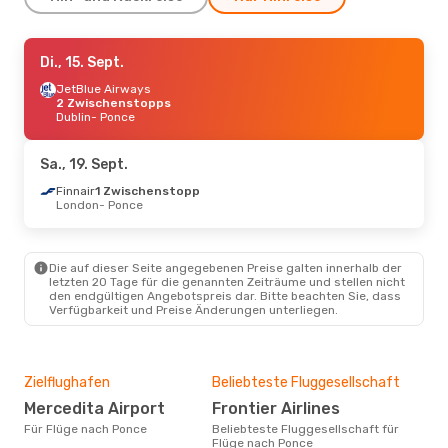
Do., 17. Sept.
Di., 15. Sept.
- Do., 24. Sept.
Aer Lingus
JetBlue Airways
1 Zwischenstopp
Dublin
2 Zwischenstopps
- Ponce
JetBlue Airways
Dublin
- Ponce
1 Zwischenstopp
Ponce
- Dublin
Sa., 19. Sept.
So., 30. Aug.
- Sa., 5. Sept.
Finnair
1 Zwischenstopp
London
- Ponce
Azul Linhas Aereas Brasileiras
2 Zwischenstopps
Iguazú
- Ponce
Azul Linhas Aereas Brasileiras
2 Zwischenstopps
Die auf dieser Seite angegebenen Preise galten innerhalb der
Ponce
- Iguazú
letzten 20 Tage für die genannten Zeiträume und stellen nicht
den endgültigen Angebotspreis dar. Bitte beachten Sie, dass
Verfügbarkeit und Preise Änderungen unterliegen.
Zielflughafen
Beliebteste Fluggesellschaft
Mercedita Airport
Frontier Airlines
Für Flüge nach Ponce
Beliebteste Fluggesellschaft für
Flüge nach Ponce