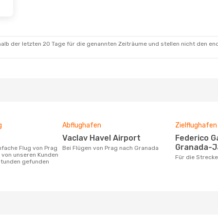
alb der letzten 20 Tage für die genannten Zeiträume und stellen nicht den en
g
Abflughafen
Zielflughafen
Vaclav Havel Airport
Federico García Lorca
Granada-J
Bei Flügen von Prag nach Granada
 von unseren Kunden
Für die Strec
 Stunden gefunden