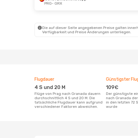
PRG
- GRX
Die auf dieser Seite angegebenen Preise galten innerh
Verfügbarkeit und Preise Änderungen unterliegen.
Flugdauer
Günstigster Flu
4 S und 20 M
109€
Flüge von Prag nach Granada dauern
Der günstigste einfache Flug von Prag
durchschnittlich 4 S und 20 M. Die
nach Granada der
tatsächliche Flugdauer kann aufgrund
in den letzten 72
verschiedener Faktoren abweichen.
wurde