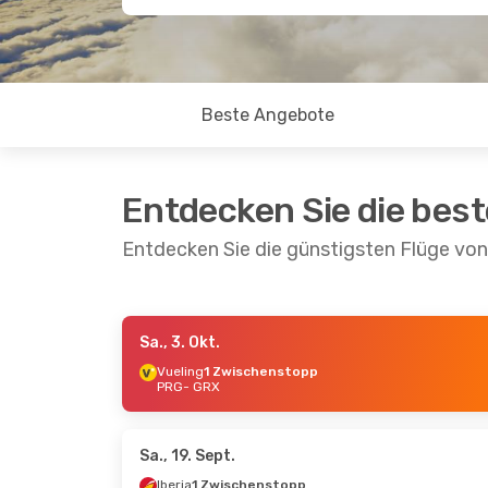
Beste Angebote
Entdecken Sie die bes
Entdecken Sie die günstigsten Flüge vo
Sa., 3. Okt.
Mi., 14. Okt.
- Do., 22. Okt.
Do., 8. Okt.
- S
Vueling
1 Zwischenstopp
PRG
- GRX
Vueling
1 Zwischenstopp
Vueling
1 Zwi
PRG
- GRX
PRG
- GRX
Iberia
1 Zwischenstopp
Vueling
1 Zwi
GRX
- PRG
GRX
- PRG
Sa., 19. Sept.
Iberia
1 Zwischenstopp