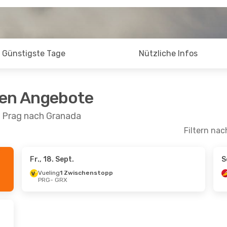
Günstigste Tage
Nützliche Infos
ten Angebote
n Prag nach Granada
Filtern nac
Fr., 18. Sept.
S
o., 11. Okt.
Vueling
1 Zwischenstopp
PRG
- GRX
schenstopp
schenstopp