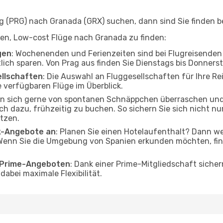
 (PRG) nach Granada (GRX) suchen, dann sind Sie finden be
lfen, Low-cost Flüge nach Granada zu finden:
gen
: Wochenenden und Ferienzeiten sind bei Flugreisenden b
tlich sparen. Von Prag aus finden Sie Dienstags bis Donners
ellschaften
: Die Auswahl an Fluggesellschaften für Ihre Re
 verfügbaren Flüge im Überblick.
en sich gerne von spontanen Schnäppchen überraschen un
och dazu, frühzeitig zu buchen. So sichern Sie sich nicht n
tzen.
ak-Angebote an
: Planen Sie einen Hotelaufenthalt? Dann we
Wenn Sie die Umgebung von Spanien erkunden möchten, find
o Prime-Angeboten
: Dank einer Prime-Mitgliedschaft sicher
abei maximale Flexibilität.