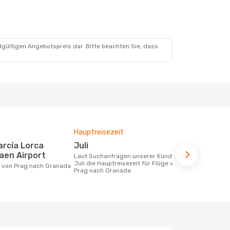
dgültigen Angebotspreis dar. Bitte beachten Sie, dass
Hauptreisezeit
Durchschnit
Juli
263 €
aen Airport
Laut Suchanfragen unserer Kunden ist
Der durchschnittliche Preis für Flüge
Juli die Hauptreisezeit für Flüge von
von Prag na
ke von Prag nach Granada
Prag nach Granada
Dieser Preis
6 Monate be