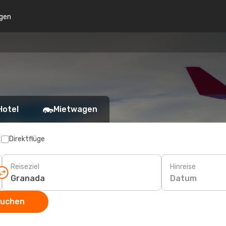
gen
Hotel
Mietwagen
p
Direktflüge
Reiseziel
Hinreise
Datum
suchen