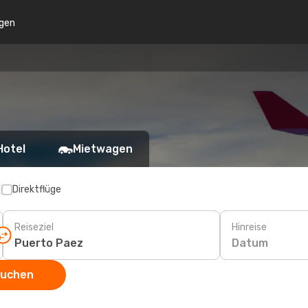
gen
Hotel
Mietwagen
p
Direktflüge
Reiseziel
Hinreise
Datum
suchen