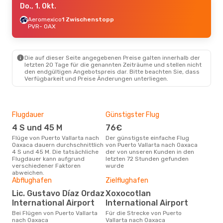
Do., 1. Okt.
Aeromexico
1 Zwischenstopp
PVR
- OAX
Die auf dieser Seite angegebenen Preise galten innerhalb der
letzten 20 Tage für die genannten Zeiträume und stellen nicht
den endgültigen Angebotspreis dar. Bitte beachten Sie, dass
Verfügbarkeit und Preise Änderungen unterliegen.
Flugdauer
Günstigster Flug
Hau
4 S und 45 M
76€
M
Flüge von Puerto Vallarta nach
Der günstigste einfache Flug
Laut Suchanfragen unserer
Oaxaca dauern durchschnittlich
von Puerto Vallarta nach Oaxaca
Kund
4 S und 45 M. Die tatsächliche
der von unseren Kunden in den
Haup
Flugdauer kann aufgrund
letzten 72 Stunden gefunden
Puer
verschiedener Faktoren
wurde
abweichen.
Gün
Abflughafen
Zielflughafen
D
Lic. Gustavo Díaz Ordaz
Xoxocotlan
Oktober ist die beste Zeit um
International Airport
International Airport
gün
Bei Flügen von Puerto Vallarta
Für die Strecke von Puerto
Val
nach Oaxaca
Vallarta nach Oaxaca