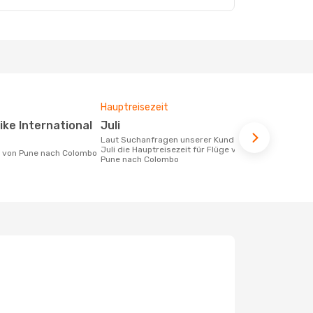
Hauptreisezeit
Durchschnit
Juli
213 €
Laut Suchanfragen unserer Kunden ist
Der durchschnittliche Preis für Flüge
Juli die Hauptreisezeit für Flüge von
von Pune na
ke von Pune nach Colombo
Pune nach Colombo
Dieser Preis
6 Monate be