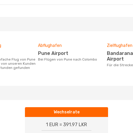
g
Abflughafen
Zielflughafen
Pune Airport
Bandaranaike International
Airport
Bei Flügen von Pune nach Colombo
 von unseren Kunden
Für die Strec
 Stunden gefunden
Wechselrate
1 EUR = 391.97 LKR