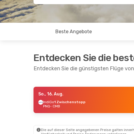
Beste Angebote
Entdecken Sie die bes
Entdecken Sie die günstigsten Flüge v
So., 16. Aug.
Do., 22. Okt.
- So., 25. Okt.
IndiGo
1 Zwischenstopp
PNQ
- CMB
IndiGo
1 Zwischenstopp
PNQ
- CMB
IndiGo
1 Zwischenstopp
CMB
- PNQ
Die auf dieser Seite angegebenen Preise galten innerh