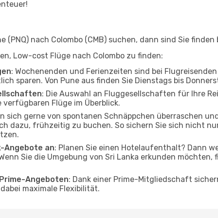
enteuer!
 (PNQ) nach Colombo (CMB) suchen, dann sind Sie finden b
elfen, Low-cost Flüge nach Colombo zu finden:
gen
: Wochenenden und Ferienzeiten sind bei Flugreisenden b
tlich sparen. Von Pune aus finden Sie Dienstags bis Donners
ellschaften
: Die Auswahl an Fluggesellschaften für Ihre Re
 verfügbaren Flüge im Überblick.
en sich gerne von spontanen Schnäppchen überraschen un
och dazu, frühzeitig zu buchen. So sichern Sie sich nicht n
tzen.
ak-Angebote an
: Planen Sie einen Hotelaufenthalt? Dann we
Wenn Sie die Umgebung von Sri Lanka erkunden möchten, fi
o Prime-Angeboten
: Dank einer Prime-Mitgliedschaft sicher
abei maximale Flexibilität.