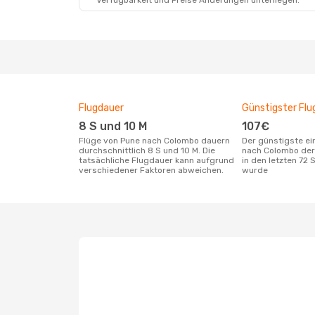
Verfügbarkeit und Preise Änderungen unterliegen.
Flugdauer
Günstigster Flu
8 S und 10 M
107€
Flüge von Pune nach Colombo dauern
Der günstigste einfache Flug von Pune
durchschnittlich 8 S und 10 M. Die
nach Colombo der
tatsächliche Flugdauer kann aufgrund
in den letzten 72
verschiedener Faktoren abweichen.
wurde