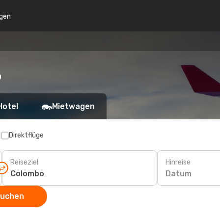
gen
o
Hotel
Mietwagen
p
Direktflüge
Reiseziel
Hinreise
Datum
suchen