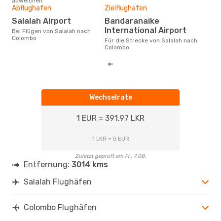
abweichen.
Gün
Abflughafen
Zielflughafen
M
Salalah Airport
Bandaranaike
November ist die beste Zeit um
International Airport
Bei Flügen von Salalah nach
gün
Colombo
Für die Strecke von Salalah nach
Col
Colombo
Wechselrate
1 EUR = 391.97 LKR
1 LKR = 0 EUR
Zuletzt geprüft am Fr., 7.08.
Entfernung:
3014 kms
Salalah Flughäfen
Colombo Flughäfen