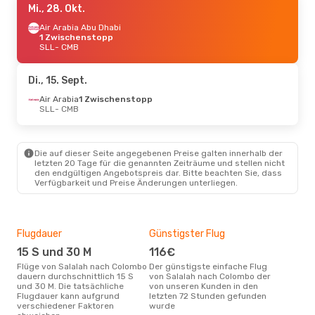
Mi., 28. Okt.
Air Arabia Abu Dhabi
1 Zwischenstopp
SLL
- CMB
Di., 15. Sept.
Air Arabia
1 Zwischenstopp
SLL
- CMB
Die auf dieser Seite angegebenen Preise galten innerhalb der
letzten 20 Tage für die genannten Zeiträume und stellen nicht
den endgültigen Angebotspreis dar. Bitte beachten Sie, dass
Verfügbarkeit und Preise Änderungen unterliegen.
Flugdauer
Günstigster Flug
Hau
15 S und 30 M
116€
Jul
Flüge von Salalah nach Colombo
Der günstigste einfache Flug
Laut Suchanfragen unserer
dauern durchschnittlich 15 S
von Salalah nach Colombo der
Kund
und 30 M. Die tatsächliche
von unseren Kunden in den
Haup
Flugdauer kann aufgrund
letzten 72 Stunden gefunden
Sal
verschiedener Faktoren
wurde