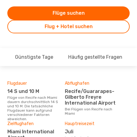
Flüge suchen
Flug + Hotel suchen
Günstigste Tage
Häufig gestellte Fragen
Flugdauer
Abflughafen
Dur
14 S und 10 M
Recife/Guararapes-
4
Gilberto Freyre
Flüge von Recife nach Miami
Der durchschnittliche Preis für
dauern durchschnittlich 14 S
Flü
International Airport
und 10 M. Die tatsächliche
betr
Bei Flügen von Recife nach
Flugdauer kann aufgrund
wurd
Miami
verschiedener Faktoren
Mon
abweichen.
Zielflughafen
Hauptreisezeit
Miami International
Juli