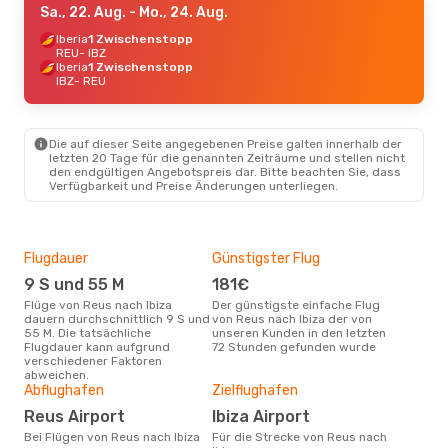
Sa., 22. Aug.
- Mo., 24. Aug.
Iberia
1 Zwischenstopp
REU
- IBZ
Iberia
1 Zwischenstopp
IBZ
- REU
Die auf dieser Seite angegebenen Preise galten innerhalb der
letzten 20 Tage für die genannten Zeiträume und stellen nicht
den endgültigen Angebotspreis dar. Bitte beachten Sie, dass
Verfügbarkeit und Preise Änderungen unterliegen.
Flugdauer
Günstigster Flug
Hau
9 S und 55 M
181€
Jul
Flüge von Reus nach Ibiza
Der günstigste einfache Flug
Laut Suchanfragen unserer
dauern durchschnittlich 9 S und
von Reus nach Ibiza der von
Kund
55 M. Die tatsächliche
unseren Kunden in den letzten
Haup
Flugdauer kann aufgrund
72 Stunden gefunden wurde
Reus
verschiedener Faktoren
abweichen.
Gün
Abflughafen
Zielflughafen
Ju
Reus Airport
Ibiza Airport
März ist die beste Zeit um
Bei Flügen von Reus nach Ibiza
Für die Strecke von Reus nach
gün