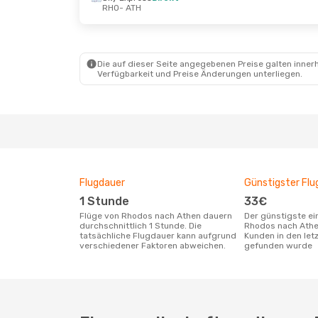
RHO
- ATH
Do., 24. Sept.
- So., 27. Sept.
Sky Express
Direkt
RHO
- ATH
Sky Express
Direkt
ATH
- RHO
Die auf dieser Seite angegebenen Preise galten innerh
Verfügbarkeit und Preise Änderungen unterliegen.
Flugdauer
Günstigster Flu
1 Stunde
33€
Flüge von Rhodos nach Athen dauern
Der günstigste einfache Flug von
durchschnittlich 1 Stunde. Die
Rhodos nach Athe
tatsächliche Flugdauer kann aufgrund
Kunden in den let
verschiedener Faktoren abweichen.
gefunden wurde