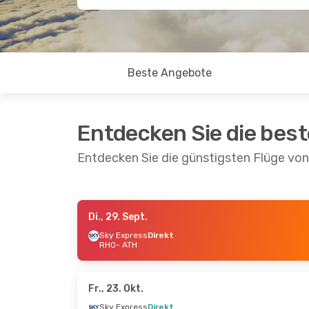
Beste Angebote
Entdecken Sie die bes
Entdecken Sie die günstigsten Flüge vo
Di., 29. Sept.
Sa., 5. Sept.
- So., 6. Sept.
Fr., 18. S
Sky Express
Direkt
RHO
- ATH
Aegean Airlines
Direkt
Sky Exp
RHO
- ATH
RHO
- A
Sky Express
Direkt
Sky Exp
ATH
- RHO
ATH
- R
Fr., 23. Okt.
Sky Express
Direkt