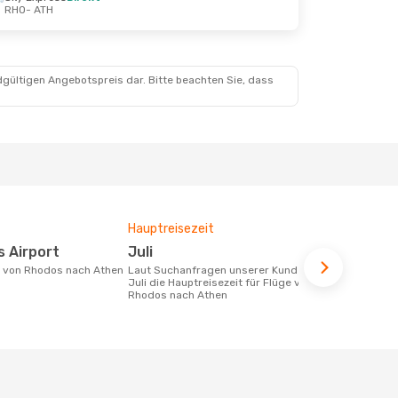
RHO
- ATH
dgültigen Angebotspreis dar. Bitte beachten Sie, dass
Hauptreisezeit
Fluggesell
Flugstreck
os Airport
Juli
Aegean 
ke von Rhodos nach Athen
Laut Suchanfragen unserer Kunden ist
Juli die Hauptreisezeit für Flüge von
Fluggesellschaften die Flüge von
Rhodos nach Athen
Rhodos nach