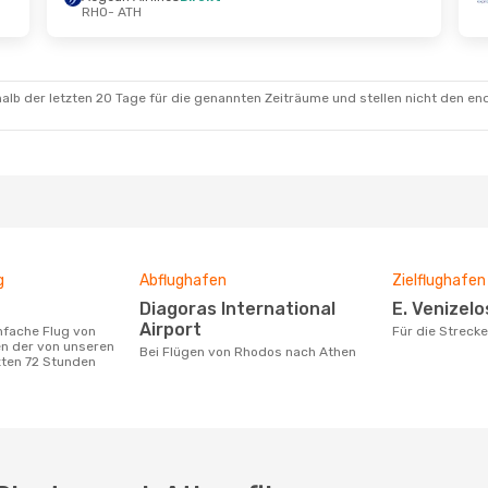
RHO
- ATH
alb der letzten 20 Tage für die genannten Zeiträume und stellen nicht den en
g
Abflughafen
Zielflughafen
Diagoras International
E. Venizel
Airport
Für die Strec
n der von unseren
Bei Flügen von Rhodos nach Athen
zten 72 Stunden