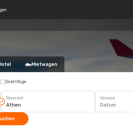
gen
Hotel
Mietwagen
p
Direktflüge
Reiseziel
Hinreise
Datum
suchen