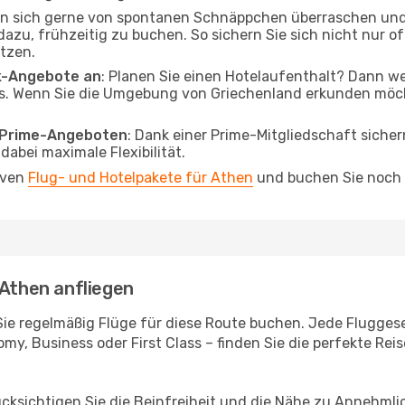
en sich gerne von spontanen Schnäppchen überraschen und
 dazu, frühzeitig zu buchen. So sichern Sie sich nicht nur 
tzen.
ak-Angebote an
: Planen Sie einen Hotelaufenthalt? Dann we
. Wenn Sie die Umgebung von Griechenland erkunden möchte
o Prime-Angeboten
: Dank einer Prime-Mitgliedschaft sicher
abei maximale Flexibilität.
iven
Flug- und Hotelpakete für Athen
und buchen Sie noch h
 Athen anfliegen
Sie regelmäßig Flüge für diese Route buchen. Jede Fluggesel
y, Business oder First Class – finden Sie die perfekte Reis
ücksichtigen Sie die Beinfreiheit und die Nähe zu Annehmli