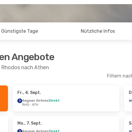
Günstigste Tage
Nützliche Infos
ten Angebote
n Rhodos nach Athen
Filtern nac
Fr., 4. Sept.
D
ept.
- Sa., 19. Sept.
Fr., 21. Aug.
- Sa., 22
Aegean Airlines
Direkt
RHO
- ATH
ress
Direkt
Aegean Airlines
Direk
TH
RHO
- ATH
ress
Direkt
Sky Express
Direkt
HO
ATH
- RHO
Mo., 7. Sept.
S
Aegean Airlines
Direkt