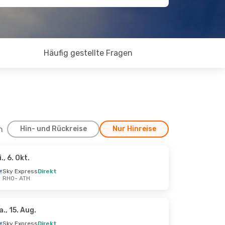
Häufig gestellte Fragen
h
Hin- und Rückreise
Nur Hinreise
i., 6. Okt.
. Aug.
Sky Express
Direkt
RHO
- ATH
t
a., 15. Aug.
Sky Express
Direkt