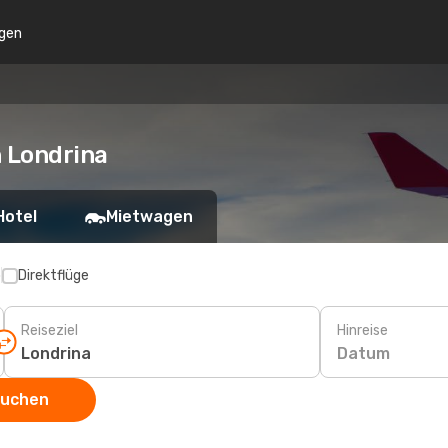
gen
h Londrina
Hotel
Mietwagen
p
Direktflüge
Reiseziel
Hinreise
Datum
suchen