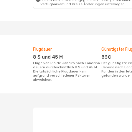
Die auf dieser Seite angegebenen Preise galten innerh
Verfügbarkeit und Preise Änderungen unterliegen.
Flugdauer
Günstigster Flu
8 S und 45 M
83€
Flüge von Rio de Janeiro nach Londrina
Der günstigste einfache Flug von Rio de
dauern durchschnittlich 8 S und 45 M.
Janeiro nach Lond
Die tatsächliche Flugdauer kann
Kunden in den let
aufgrund verschiedener Faktoren
gefunden wurde
abweichen.