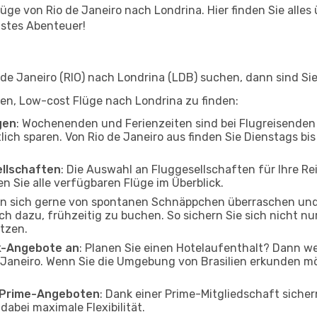
ge von Rio de Janeiro nach Londrina. Hier finden Sie alles ü
hstes Abenteuer!
e Janeiro (RIO) nach Londrina (LDB) suchen, dann sind Sie 
lfen, Low-cost Flüge nach Londrina zu finden:
gen
: Wochenenden und Ferienzeiten sind bei Flugreisenden b
lich sparen. Von Rio de Janeiro aus finden Sie Dienstags bi
ellschaften
: Die Auswahl an Fluggesellschaften für Ihre Re
n Sie alle verfügbaren Flüge im Überblick.
en sich gerne von spontanen Schnäppchen überraschen un
och dazu, frühzeitig zu buchen. So sichern Sie sich nicht n
tzen.
ak-Angebote an
: Planen Sie einen Hotelaufenthalt? Dann we
 Janeiro. Wenn Sie die Umgebung von Brasilien erkunden möc
o Prime-Angeboten
: Dank einer Prime-Mitgliedschaft sicher
abei maximale Flexibilität.