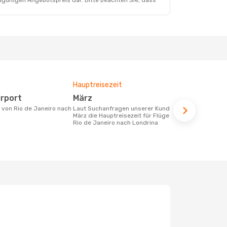
dgültigen Angebotspreis dar. Bitte beachten Sie, dass
Hauptreisezeit
Durchschnit
irport
März
116 €
Laut Suchanfragen unserer Kunden ist
Der durchschnittliche Preis für Flüge
März die Hauptreisezeit für Flüge von
von Rio de J
Rio de Janeiro nach Londrina
beträgt 116 
Basis der le