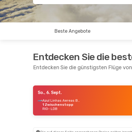
Beste Angebote
Entdecken Sie die bes
Entdecken Sie die günstigsten Flüge von
So., 6. Sept.
Do., 27. Aug.
- Mo., 31. Aug.
Azul Linhas Aereas Brasileiras
1 Zwischenstopp
Azul Linhas Aereas Brasileiras
RIO
- LDB
1 Zwischenstopp
RIO
- LDB
Azul Linhas Aereas Brasileiras
1 Zwischenstopp
LDB
- RIO