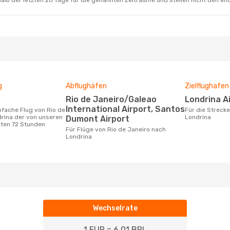
alb der letzten 20 Tage für die genannten Zeiträume und stellen nicht den en
g
Abflughäfen
Zielflughafen
Rio de Janeiro/Galeao
Londrina A
International Airport, Santos
Für die Strecke von Rio de Janeiro nach
rina der von unseren
Londrina
Dumont Airport
zten 72 Stunden
Für Flüge von Rio de Janeiro nach
Londrina
Wechselrate
1 EUR = 6.01 BRL