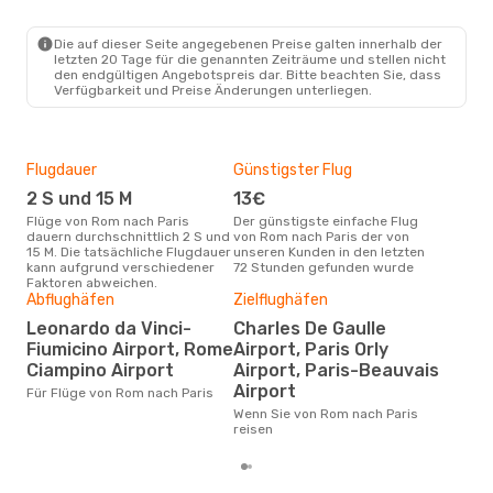
ROM
- PAR
Wizz Air Malta
Direkt
PAR
- ROM
Die auf dieser Seite angegebenen Preise galten innerhalb der
letzten 20 Tage für die genannten Zeiträume und stellen nicht
den endgültigen Angebotspreis dar. Bitte beachten Sie, dass
Verfügbarkeit und Preise Änderungen unterliegen.
Flugdauer
Günstigster Flug
Hau
2 S und 15 M
13€
Jul
Flüge von Rom nach Paris
Der günstigste einfache Flug
Laut Suchanfragen unserer
dauern durchschnittlich 2 S und
von Rom nach Paris der von
Kund
15 M. Die tatsächliche Flugdauer
unseren Kunden in den letzten
Haup
kann aufgrund verschiedener
72 Stunden gefunden wurde
Rom
Faktoren abweichen.
Abflughäfen
Zielflughäfen
Dur
Leonardo da Vinci-
Charles De Gaulle
79
Fiumicino Airport, Rome
Airport, Paris Orly
Der durchschnittliche Preis für
Ciampino Airport
Airport, Paris-Beauvais
Flü
betr
Airport
Für Flüge von Rom nach Paris
auf 
Wenn Sie von Rom nach Paris
ber
reisen