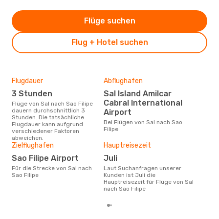
Flüge suchen
Flug + Hotel suchen
Flugdauer
Abflughafen
Dur
3 Stunden
Sal Island Amilcar
2
Cabral International
Flüge von Sal nach Sao Filipe
Der durchschnittliche Preis für
dauern durchschnittlich 3
Flüg
Airport
Stunden. Die tatsächliche
betr
Bei Flügen von Sal nach Sao
Flugdauer kann aufgrund
wurd
Filipe
verschiedener Faktoren
Mon
abweichen.
Zielflughafen
Hauptreisezeit
Sao Filipe Airport
Juli
Für die Strecke von Sal nach
Laut Suchanfragen unserer
Sao Filipe
Kunden ist Juli die
Hauptreisezeit für Flüge von Sal
nach Sao Filipe