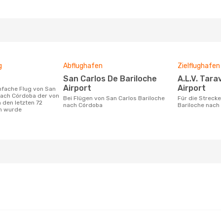
g
Abflughafen
Zielflughafen
San Carlos De Bariloche
A.L.V. Taravella International
Airport
Airport
nach Córdoba der von
Bei Flügen von San Carlos Bariloche
Für die Strecke von San Carlos
 den letzten 72
nach Córdoba
Bariloche nach
n wurde