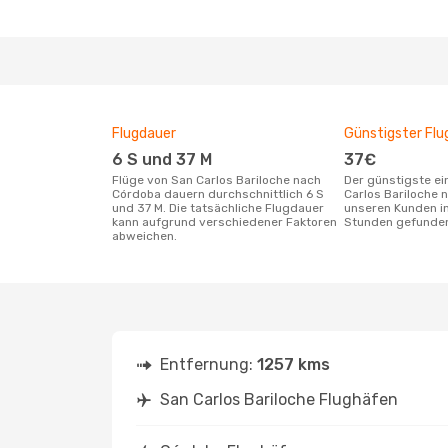
Flugdauer
Günstigster Flu
6 S und 37 M
37€
Flüge von San Carlos Bariloche nach
Der günstigste einfache Flug von San
Córdoba dauern durchschnittlich 6 S
Carlos Bariloche 
und 37 M. Die tatsächliche Flugdauer
unseren Kunden in
kann aufgrund verschiedener Faktoren
Stunden gefunde
abweichen.
Entfernung:
1257 kms
San Carlos Bariloche Flughäfen