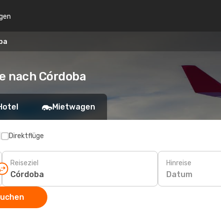
gen
oba
he nach Córdoba
Hotel
Mietwagen
p
Direktflüge
Reiseziel
Hinreise
Datum
suchen