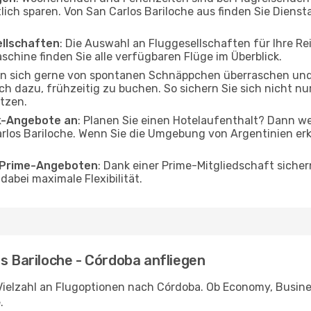
lich sparen. Von San Carlos Bariloche aus finden Sie Dienst
ellschaften
: Die Auswahl an Fluggesellschaften für Ihre Re
schine finden Sie alle verfügbaren Flüge im Überblick.
en sich gerne von spontanen Schnäppchen überraschen un
och dazu, frühzeitig zu buchen. So sichern Sie sich nicht n
tzen.
ak-Angebote an
: Planen Sie einen Hotelaufenthalt? Dann we
rlos Bariloche. Wenn Sie die Umgebung von Argentinien er
o Prime-Angeboten
: Dank einer Prime-Mitgliedschaft sicher
abei maximale Flexibilität.
os Bariloche - Córdoba anfliegen
Vielzahl an Flugoptionen nach Córdoba. Ob Economy, Business
.