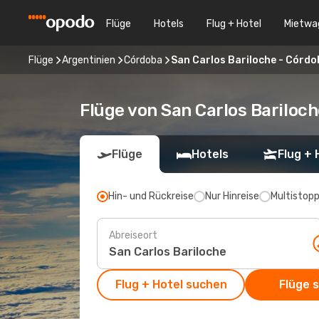
Flüge
Hotels
Flug + Hotel
Mietwa
Flüge
Argentinien
Córdoba
San Carlos Bariloche - Córd
Flüge von San Carlos Bariloc
Flüge
Hotels
Flug + 
Hin- und Rückreise
Nur Hinreise
Multistop
Abreiseort
Flug + Hotel suchen
Flüge 