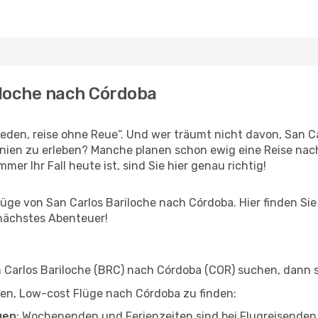
riloche nach Córdoba
den, reise ohne Reue“. Und wer träumt nicht davon, San Car
nien zu erleben? Manche planen schon ewig eine Reise nac
er Ihr Fall heute ist, sind Sie hier genau richtig!
ge von San Carlos Bariloche nach Córdoba. Hier finden Sie al
 nächstes Abenteuer!
Carlos Bariloche (BRC) nach Córdoba (COR) suchen, dann sin
lfen, Low-cost Flüge nach Córdoba zu finden:
gen
: Wochenenden und Ferienzeiten sind bei Flugreisenden b