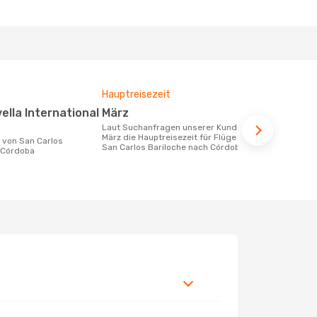
Hauptreisezeit
Fluggesell
Flugstreck
März
Aerolin
Laut Suchanfragen unserer Kunden ist
März die Hauptreisezeit für Flüge von
Fluggesellschaften die Flüge von San
San Carlos Bariloche nach Córdoba
Carlos Bari
 Córdoba