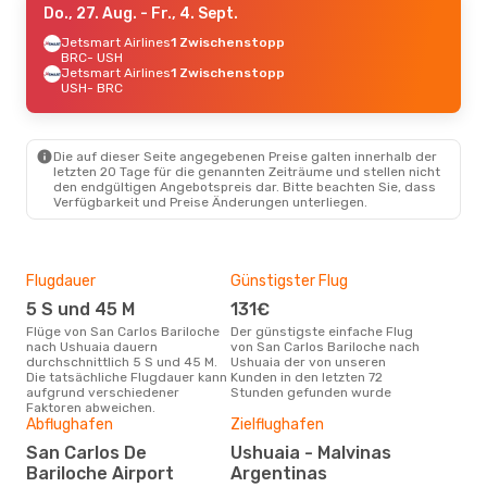
Do., 27. Aug.
- Fr., 4. Sept.
Jetsmart Airlines
1 Zwischenstopp
BRC
- USH
Jetsmart Airlines
1 Zwischenstopp
USH
- BRC
Die auf dieser Seite angegebenen Preise galten innerhalb der
letzten 20 Tage für die genannten Zeiträume und stellen nicht
den endgültigen Angebotspreis dar. Bitte beachten Sie, dass
Verfügbarkeit und Preise Änderungen unterliegen.
Flugdauer
Günstigster Flug
Hau
5 S und 45 M
131€
Jul
Flüge von San Carlos Bariloche
Der günstigste einfache Flug
Laut Suchanfragen unserer
nach Ushuaia dauern
von San Carlos Bariloche nach
Kund
durchschnittlich 5 S und 45 M.
Ushuaia der von unseren
Haup
Die tatsächliche Flugdauer kann
Kunden in den letzten 72
Carl
aufgrund verschiedener
Stunden gefunden wurde
Faktoren abweichen.
Gün
Abflughafen
Zielflughafen
F
San Carlos De
Ushuaia - Malvinas
Bariloche Airport
Argentinas
November ist die beste Zeit um