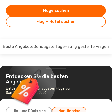
Flüge suchen
Flug + Hotel suchen
Beste Angebote
Günstigste Tage
Häufig gestellte Fragen
Entdecken Sie die besten
Angebote
Entdecken Sie die günstigsten Flüge von
San Diego nach San José
Hin- und Rückreise
Nur Hinreise