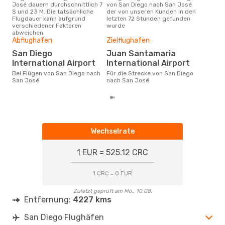
José dauern durchschnittlich 7
von San Diego nach San José
Kund
S und 23 M. Die tatsächliche
der von unseren Kunden in den
Haup
Flugdauer kann aufgrund
letzten 72 Stunden gefunden
Die
verschiedener Faktoren
wurde
abweichen.
Gün
Abflughafen
Zielflughafen
D
San Diego
Juan Santamaria
Juli ist die beste Zeit um
International Airport
International Airport
gün
Bei Flügen von San Diego nach
Für die Strecke von San Diego
nac
San José
nach San José
Wechselrate
1 EUR = 525.12 CRC
1 CRC = 0 EUR
Zuletzt geprüft am Mo., 10.08.
Entfernung:
4227 kms
San Diego Flughäfen