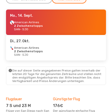
Mo., 14. Sept.
Mo., 14. Sept.
- Di., 22. Sept.
American Airlines
American Airlines
1 Zwischenstopp
SAN
2 Zwischenstopps
- SJO
American Airlines
SAN
- SJO
2 Zwischenstopps
SJO
- SAN
Di., 27. Okt.
American Airlines
2 Zwischenstopps
SAN
- SJO
Die auf dieser Seite angegebenen Preise galten innerhalb der
letzten 20 Tage für die genannten Zeiträume und stellen nicht
den endgültigen Angebotspreis dar. Bitte beachten Sie, dass
Verfügbarkeit und Preise Änderungen unterliegen.
Flugdauer
Günstigster Flug
Hau
7 S und 23 M
176€
Jul
Flüge von San Diego nach San
Der günstigste einfache Flug
Laut Suchanfragen unserer