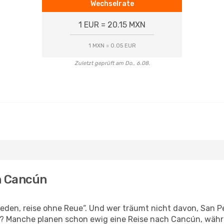
Wechselrate
1 EUR = 20.15 MXN
1 MXN = 0.05 EUR
Zuletzt geprüft am Do., 6.08.
h Cancún
den, reise ohne Reue“. Und wer träumt nicht davon, San Pe
n? Manche planen schon ewig eine Reise nach Cancún, währ