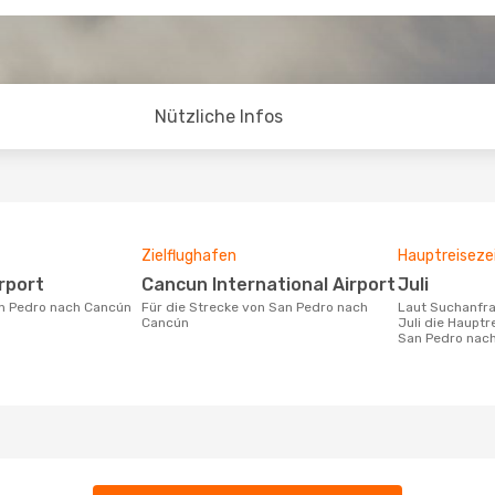
Nützliche Infos
Zielflughafen
Hauptreiseze
irport
Cancun International Airport
Juli
an Pedro nach Cancún
Für die Strecke von San Pedro nach
Laut Suchanfragen unserer Kunden ist
Cancún
Juli die Hauptr
San Pedro nac