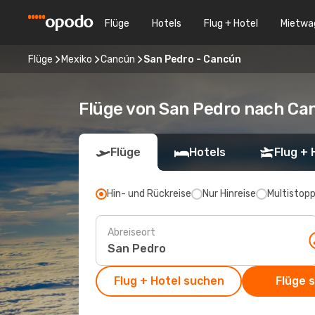
Flüge
Hotels
Flug + Hotel
Mietwa
Flüge
Mexiko
Cancún
San Pedro - Cancún
Flüge von San Pedro nach Ca
Flüge
Hotels
Flug + 
Hin- und Rückreise
Nur Hinreise
Multistop
Abreiseort
Flug + Hotel suchen
Flüge 