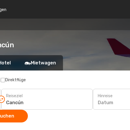
gen
ncún
Hotel
Mietwagen
p
Direktflüge
Reiseziel
Hinreise
Datum
suchen