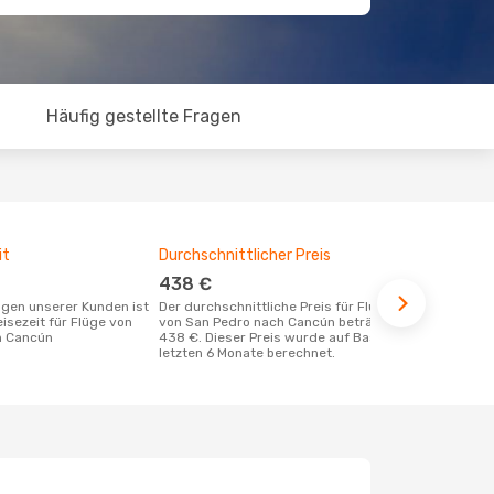
Häufig gestellte Fragen
it
Durchschnittlicher Preis
Günstigst
438 €
Dezemb
Der durchschnittliche Preis für Flüge
Juli ist die beste Zeit um günstige Flüge
eisezeit für Flüge von
von San Pedro nach Cancún beträgt
von San Ped
h Cancún
438 €. Dieser Preis wurde auf Basis der
letzten 6 Monate berechnet.