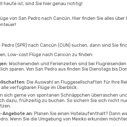
l heute ist, sind Sie hier genau richtig!
üge von San Pedro nach Cancún. Hier finden Sie alles über I
enteuer!
Pedro (SPR) nach Cancún (CUN) suchen, dann sind Sie finde
elfen, Low-cost Flüge nach Cancún zu finden:
gen
: Wochenenden und Ferienzeiten sind bei Flugreisenden b
tlich sparen. Von San Pedro aus finden Sie Dienstags bis Do
ellschaften
: Die Auswahl an Fluggesellschaften für Ihre R
alle verfügbaren Flüge im Überblick.
en sich gerne von spontanen Schnäppchen überraschen un
och dazu, frühzeitig zu buchen. So sichern Sie sich nicht n
tzen.
ak-Angebote an
: Planen Sie einen Hotelaufenthalt? Dann we
dro. Wenn Sie die Umgebung von Mexiko erkunden möchten, 