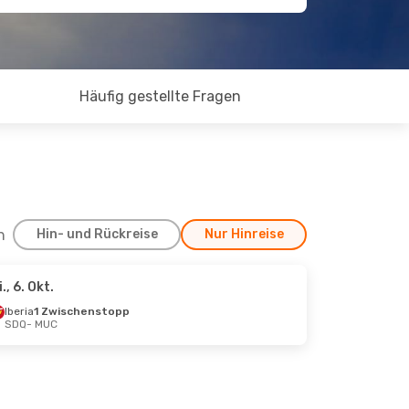
Häufig gestellte Fragen
h
Hin- und Rückreise
Nur Hinreise
i., 6. Okt.
kt.
Iberia
1 Zwischenstopp
SDQ
- MUC