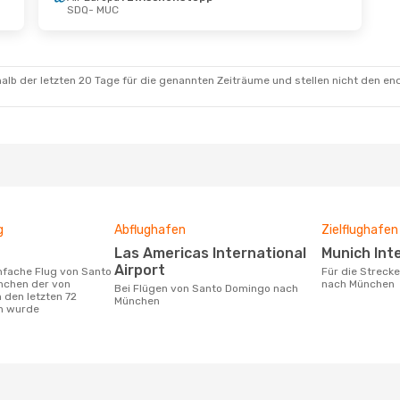
SDQ
- MUC
alb der letzten 20 Tage für die genannten Zeiträume und stellen nicht den en
g
Abflughafen
Zielflughafen
Las Americas International
Munich In
Airport
Für die Strecke von Santo Domingo
nchen der von
nach München
Bei Flügen von Santo Domingo nach
 den letzten 72
München
n wurde