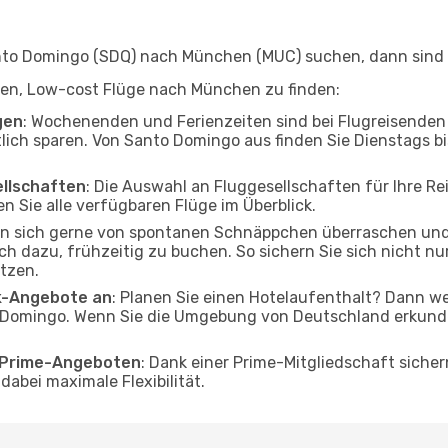
to Domingo (SDQ) nach München (MUC) suchen, dann sind Si
elfen, Low-cost Flüge nach München zu finden:
gen
: Wochenenden und Ferienzeiten sind bei Flugreisenden b
tlich sparen. Von Santo Domingo aus finden Sie Dienstags b
ellschaften
: Die Auswahl an Fluggesellschaften für Ihre 
n Sie alle verfügbaren Flüge im Überblick.
en sich gerne von spontanen Schnäppchen überraschen u
och dazu, frühzeitig zu buchen. So sichern Sie sich nicht n
tzen.
ak-Angebote an
: Planen Sie einen Hotelaufenthalt? Dann we
Domingo. Wenn Sie die Umgebung von Deutschland erkunden
o Prime-Angeboten
: Dank einer Prime-Mitgliedschaft sicher
abei maximale Flexibilität.