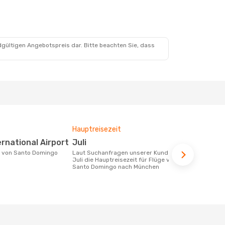
dgültigen Angebotspreis dar. Bitte beachten Sie, dass
Hauptreisezeit
Durchschnit
ternational Airport
Juli
859 €
Laut Suchanfragen unserer Kunden ist
Der durchschnittliche Preis für Flüge
Juli die Hauptreisezeit für Flüge von
von Santo 
Santo Domingo nach München
beträgt 859 
Basis der le