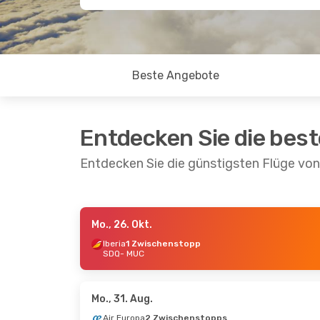
Beste Angebote
Entdecken Sie die bes
Entdecken Sie die günstigsten Flüge v
Mo., 26. Okt.
Do., 17. Sept.
- Di., 22. Sept.
Sa., 26. Se
Iberia
1 Zwischenstopp
SDQ
- MUC
Air Europa
1 Zwischenstopp
Iberia
1 Z
SDQ
- MUC
SDQ
- MU
Iberia
1 Zwischenstopp
Air Europ
MUC
- SDQ
MUC
- SD
Mo., 31. Aug.
Air Europa
2 Zwischenstopps