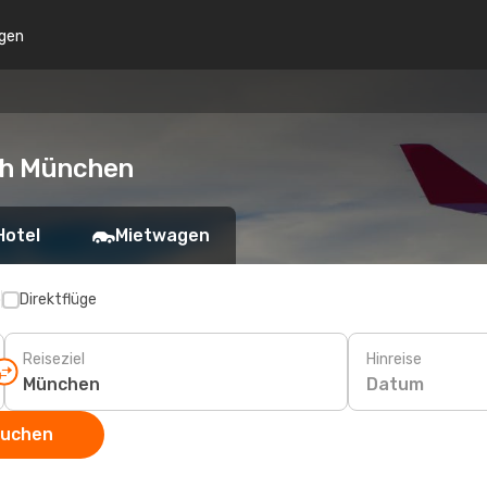
gen
ch München
Hotel
Mietwagen
p
Direktflüge
Reiseziel
Hinreise
Datum
suchen