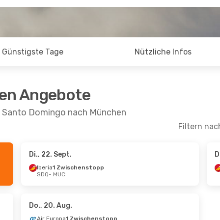
Günstigste Tage
Nützliche Infos
ten Angebote
on Santo Domingo nach München
Filtern nac
Di., 22. Sept.
D
pt.
- Fr., 2. Okt.
So., 25. Okt.
- Do., 29. O
Iberia
1 Zwischenstopp
SDQ
- MUC
wischenstopp
Iberia
1 Zwischenstopp
C
SDQ
- MUC
a
1 Zwischenstopp
Iberia
1 Zwischenstopp
Q
MUC
- SDQ
Do., 20. Aug.
Air Europa
1 Zwischenstopp