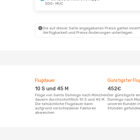
SDQ
- MUC
So., 23. Aug.
- Sa., 29. Aug.
Iberia
1 Zwischenstopp
SDQ
- MUC
Iberia
1 Zwischenstopp
MUC
- SDQ
Die auf dieser Seite angegebenen Preise galten innerh
Verfügbarkeit und Preise Änderungen unterliegen.
Flugdauer
Günstigster Flu
10 S und 45 M
452€
Flüge von Santo Domingo nach München
Der günstigste einfache Flug von Santo
dauern durchschnittlich 10 S und 45 M.
Domingo nach Mü
Die tatsächliche Flugdauer kann
unseren Kunden in
aufgrund verschiedener Faktoren
Stunden gefunde
abweichen.