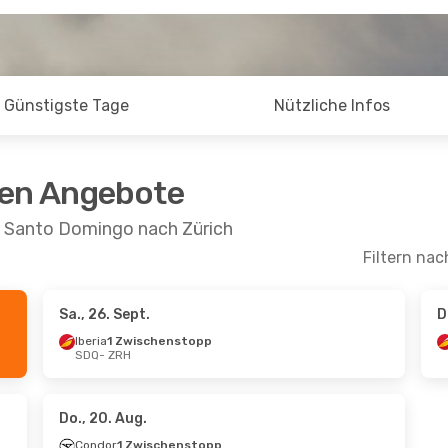
Günstigste Tage
Nützliche Infos
ten Angebote
n Santo Domingo nach Zürich
Filtern nac
Sa., 26. Sept.
D
Iberia
1 Zwischenstopp
SDQ
- ZRH
Do., 20. Aug.
Condor
1 Zwischenstopp