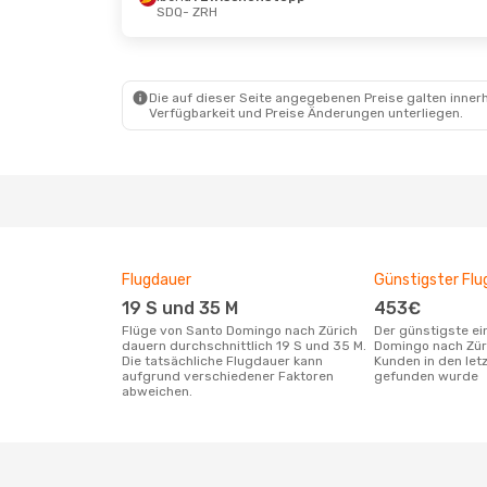
SDQ
- ZRH
Die auf dieser Seite angegebenen Preise galten innerh
Verfügbarkeit und Preise Änderungen unterliegen.
Flugdauer
Günstigster Flu
19 S und 35 M
453€
Flüge von Santo Domingo nach Zürich
Der günstigste einfache Flug von Santo
dauern durchschnittlich 19 S und 35 M.
Domingo nach Zür
Die tatsächliche Flugdauer kann
Kunden in den let
aufgrund verschiedener Faktoren
gefunden wurde
abweichen.