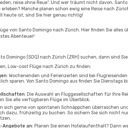
den, reise ohne Reue“. Und wer träumt nicht davon, Santo 
erleben? Manche planen schon ewig eine Reise nach Zürich
l heute ist, sind Sie hier genau richtig!
ge von Santo Domingo nach Zürich. Hier finden Sie alles übe
hstes Abenteuer!
o Domingo (SDQ) nach Zürich (ZRH) suchen, dann sind Sie f
lfen, Low-cost Flüge nach Zürich zu finden:
gen
: Wochenenden und Ferienzeiten sind bei Flugreisenden b
tlich sparen. Von Santo Domingo aus finden Sie Dienstags b
ellschaften
: Die Auswahl an Fluggesellschaften für Ihre R
n Sie alle verfügbaren Flüge im Überblick.
en sich gerne von spontanen Schnäppchen überraschen un
och dazu, frühzeitig zu buchen. So sichern Sie sich nicht n
tzen.
ak-Angebote an
: Planen Sie einen Hotelaufenthalt? Dann we