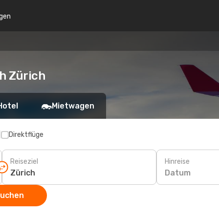
gen
h Zürich
Hotel
Mietwagen
p
Direktflüge
Reiseziel
Hinreise
Datum
suchen