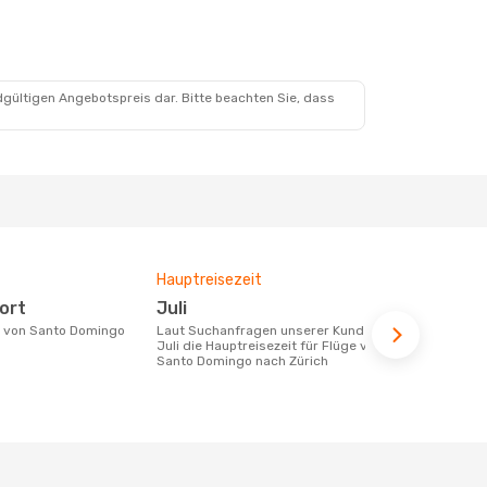
dgültigen Angebotspreis dar. Bitte beachten Sie, dass
Hauptreisezeit
Durchschnit
port
Juli
811 €
Laut Suchanfragen unserer Kunden ist
Der durchschnittliche Preis für Flüge
Juli die Hauptreisezeit für Flüge von
von Santo D
Santo Domingo nach Zürich
811 €. Diese
letzten 6 Mo