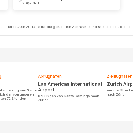
SDQ
- ZRH
alb der letzten 20 Tage für die genannten Zeiträume und stellen nicht den en
g
Abflughafen
Zielflughafen
Las Americas International
Zurich Air
Airport
Für die Strecke von Santo Domingo
ich der von unseren
nach Zürich
Bei Flügen von Santo Domingo nach
zten 72 Stunden
Zürich