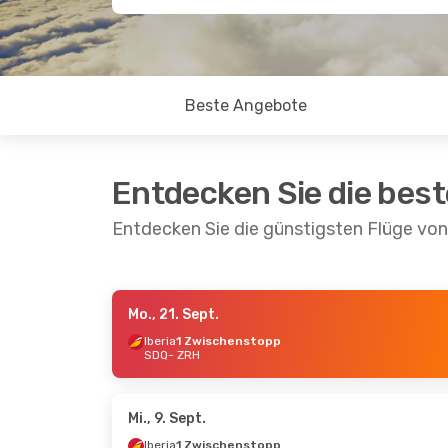
Beste Angebote
Entdecken Sie die bes
Entdecken Sie die günstigsten Flüge vo
Mo., 21. Sept.
Di., 15. Sept.
- Mo., 21. Sept.
Iberia
1 Zwischenstopp
SDQ
- ZRH
Iberia
1 Zwischenstopp
SDQ
- ZRH
Iberia
1 Zwischenstopp
ZRH
- SDQ
Mi., 9. Sept.
Iberia
1 Zwischenstopp