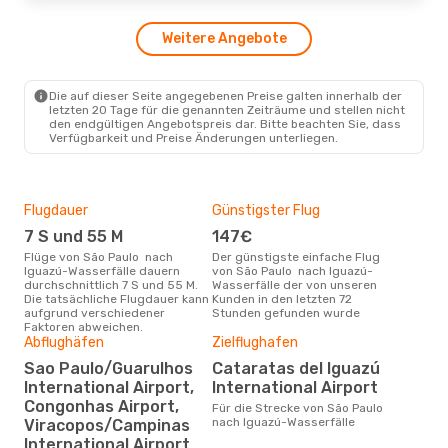
Weitere Angebote
Mo., 24. Aug.
- Do., 27. Aug.
Aerolineas Argentinas
1 Zwischenstopp
Die auf dieser Seite angegebenen Preise galten innerhalb der
SAO
- IGR
letzten 20 Tage für die genannten Zeiträume und stellen nicht
Aerolineas Argentinas
den endgültigen Angebotspreis dar. Bitte beachten Sie, dass
1 Zwischenstopp
Verfügbarkeit und Preise Änderungen unterliegen.
IGR
- SAO
Flugdauer
Günstigster Flug
Hau
7 S und 55 M
147€
M
Flüge von São Paulo nach
Der günstigste einfache Flug
Laut Suchanfragen unserer
Iguazú-Wasserfälle dauern
von São Paulo nach Iguazú-
Kund
durchschnittlich 7 S und 55 M.
Wasserfälle der von unseren
Haup
Die tatsächliche Flugdauer kann
Kunden in den letzten 72
Pau
aufgrund verschiedener
Stunden gefunden wurde
Faktoren abweichen.
Abflughäfen
Zielflughafen
Gün
Sao Paulo/Guarulhos
Cataratas del Iguazú
M
International Airport,
International Airport
Congonhas Airport,
Mai ist die beste Zeit um
Für die Strecke von São Paulo
gün
nach Iguazú-Wasserfälle
Viracopos/Campinas
nac
International Airport
buc