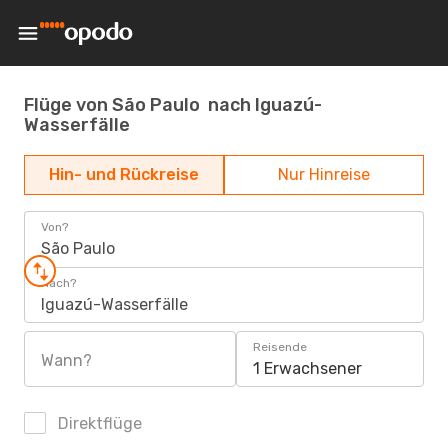
Flüge von São Paulo nach Iguazú-
Wasserfälle
Hin- und Rückreise
Nur Hinreise
Von?
São Paulo
Nach?
Iguazú-Wasserfälle
Reisende
Wann?
1 Erwachsener
Direktflüge