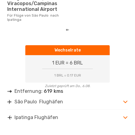
Viracopos/Campinas
gün
nac
International Airport
Für Flüge von São Paulo nach
Ipatinga
Wechselrate
1 EUR = 6 BRL
1 BRL = 0.17 EUR
Zuletzt geprüft am Do., 6.08.
Entfernung:
619 kms
São Paulo Flughäfen
Ipatinga Flughäfen