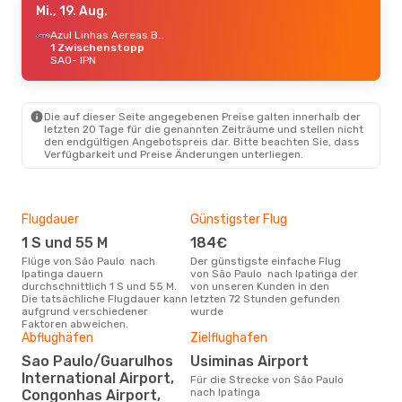
Mi., 19. Aug.
Azul Linhas Aereas Brasileiras
1 Zwischenstopp
SAO
- IPN
Die auf dieser Seite angegebenen Preise galten innerhalb der
letzten 20 Tage für die genannten Zeiträume und stellen nicht
den endgültigen Angebotspreis dar. Bitte beachten Sie, dass
Verfügbarkeit und Preise Änderungen unterliegen.
Flugdauer
Günstigster Flug
Hau
1 S und 55 M
184€
M
Flüge von São Paulo nach
Der günstigste einfache Flug
Laut Suchanfragen unserer
Ipatinga dauern
von São Paulo nach Ipatinga der
Kund
durchschnittlich 1 S und 55 M.
von unseren Kunden in den
Haup
Die tatsächliche Flugdauer kann
letzten 72 Stunden gefunden
Pau
aufgrund verschiedener
wurde
Faktoren abweichen.
Abflughäfen
Zielflughafen
Gün
Sao Paulo/Guarulhos
Usiminas Airport
International Airport,
Für die Strecke von São Paulo
N
nach Ipatinga
Congonhas Airport,
März ist die beste Zeit um