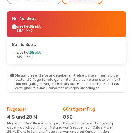
Sa., 12. Sept.
Mi., 16. Sept.
- Mo., 14. Sept.
Westjet
Westjet
Direkt
Direkt
SEA
SEA
- YYC
- YYC
Westjet
Direkt
YYC
- SEA
So., 6. Sept.
Mi., 2. Sept.
Westjet
Direkt
- Do., 10. Sept.
SEA
- YYC
Air Canada
1 Zwischenstopp
SEA
- YYC
Westjet
Direkt
YYC
- SEA
Die auf dieser Seite angegebenen Preise galten innerhalb der
letzten 20 Tage für die genannten Zeiträume und stellen nicht
den endgültigen Angebotspreis dar. Bitte beachten Sie, dass
So., 23. Aug.
- Mi., 26. Aug.
Verfügbarkeit und Preise Änderungen unterliegen.
Air Canada
1 Zwischenstopp
SEA
- YYC
Air Canada
1 Zwischenstopp
YYC
- SEA
Flugdauer
Günstigster Flug
Hau
4 S und 28 M
85€
Jul
So., 18. Okt.
- Di., 20. Okt.
Flüge von Seattle nach Calgary
Der günstigste einfache Flug
Laut Suchanfragen unserer
dauern durchschnittlich 4 S und
von Seattle nach Calgary der
Kund
Alaska Airlines
Direkt
28 M. Die tatsächliche Flugdauer
von unseren Kunden in den
Haup