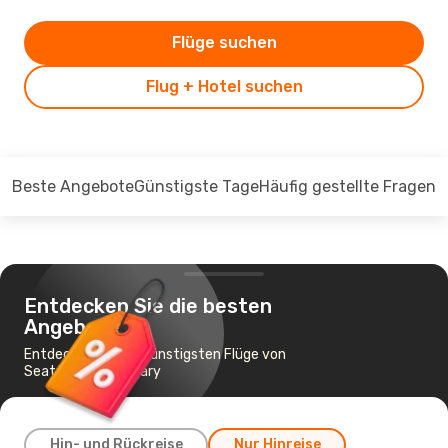
Flüge suchen
Flug + Hotel suchen
Beste Angebote
Günstigste Tage
Häufig gestellte Fragen
Entdecken Sie die besten
Angebote
Entdecken Sie die günstigsten Flüge von
Seattle nach Calgary
Hin- und Rückreise
Nur Hinreise