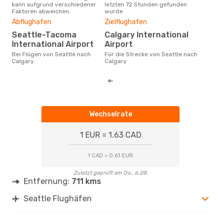
SEA
- YYC
kann aufgrund verschiedener
letzten 72 Stunden gefunden
Sea
Westjet
Direkt
Faktoren abweichen.
wurde
Dur
YYC
- SEA
Abflughafen
Zielflughafen
16
Seattle-Tacoma
Calgary International
Der durchschnittliche Preis für
International Airport
Airport
Flüg
betr
Bei Flügen von Seattle nach
Für die Strecke von Seattle nach
wurd
Calgary
Calgary
Mon
Wechselrate
1 EUR = 1.63 CAD
1 CAD = 0.61 EUR
Zuletzt geprüft am Do., 6.08.
Entfernung:
711 kms
Seattle Flughäfen