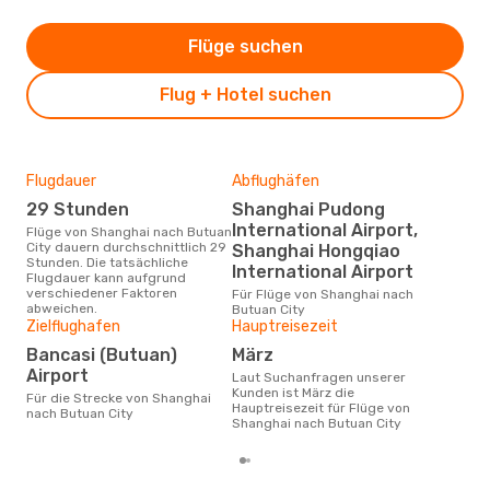
Flüge suchen
Flug + Hotel suchen
Flugdauer
Abflughäfen
Dur
29 Stunden
Shanghai Pudong
2
International Airport,
Flüge von Shanghai nach Butuan
Der durchschnittliche Preis für
City dauern durchschnittlich 29
Flü
Shanghai Hongqiao
Stunden. Die tatsächliche
City
International Airport
Flugdauer kann aufgrund
wurd
verschiedener Faktoren
Mon
Für Flüge von Shanghai nach
abweichen.
Butuan City
Zielflughafen
Hauptreisezeit
Bancasi (Butuan)
März
Airport
Laut Suchanfragen unserer
Kunden ist März die
Für die Strecke von Shanghai
Hauptreisezeit für Flüge von
nach Butuan City
Shanghai nach Butuan City