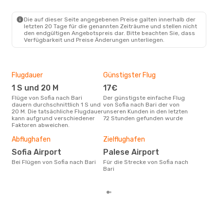
SOF
- BRI
Ryanair
Direkt
BRI
- SOF
Die auf dieser Seite angegebenen Preise galten innerhalb der
letzten 20 Tage für die genannten Zeiträume und stellen nicht
den endgültigen Angebotspreis dar. Bitte beachten Sie, dass
Verfügbarkeit und Preise Änderungen unterliegen.
Flugdauer
Günstigster Flug
Hau
1 S und 20 M
17€
Jul
Flüge von Sofia nach Bari
Der günstigste einfache Flug
Laut Suchanfragen unserer
dauern durchschnittlich 1 S und
von Sofia nach Bari der von
Kund
20 M. Die tatsächliche Flugdauer
unseren Kunden in den letzten
Haup
kann aufgrund verschiedener
72 Stunden gefunden wurde
Sofi
Faktoren abweichen.
Dur
83
Abflughafen
Zielflughafen
Der durchschnittliche Preis für
Sofia Airport
Palese Airport
Flüg
Bei Flügen von Sofia nach Bari
Für die Strecke von Sofia nach
betr
Bari
wurd
Mon