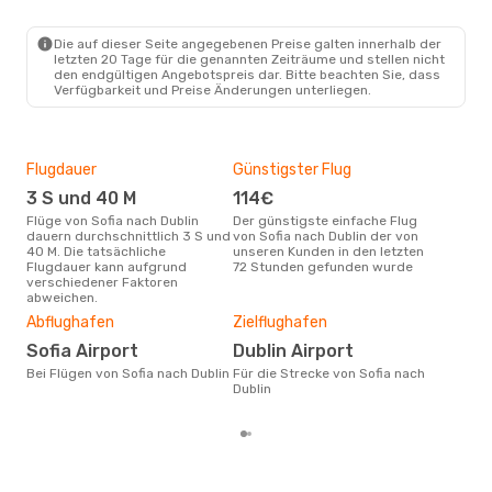
Ryanair
Direkt
SOF
- DUB
Ryanair
Direkt
Die auf dieser Seite angegebenen Preise galten innerhalb der
DUB
- SOF
letzten 20 Tage für die genannten Zeiträume und stellen nicht
den endgültigen Angebotspreis dar. Bitte beachten Sie, dass
Verfügbarkeit und Preise Änderungen unterliegen.
Flugdauer
Günstigster Flug
Hau
3 S und 40 M
114€
Jul
Flüge von Sofia nach Dublin
Der günstigste einfache Flug
Laut Suchanfragen unserer
dauern durchschnittlich 3 S und
von Sofia nach Dublin der von
Kund
40 M. Die tatsächliche
unseren Kunden in den letzten
Haup
Flugdauer kann aufgrund
72 Stunden gefunden wurde
Sofi
verschiedener Faktoren
Dur
abweichen.
21
Abflughafen
Zielflughafen
Der durchschnittliche Preis für
Sofia Airport
Dublin Airport
Flüg
betr
Bei Flügen von Sofia nach Dublin
Für die Strecke von Sofia nach
wurd
Dublin
Mon