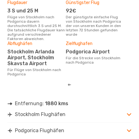
Flugdauer
Günstigster Flug
Hau
Sa., 22. Aug.
- Sa., 29. Aug.
3 S und 25 M
92€
Jul
Lot Polish Airlines
Flüge von Stockholm nach
Der günstigste einfache Flug
Laut Suchanfragen unserer
1 Zwischenstopp
Podgorica dauern
von Stockholm nach Podgorica
Kund
STO
- TGD
durchschnittlich 3 S und 25 M.
der von unseren Kunden in den
Haup
Lot Polish Airlines
Die tatsächliche Flugdauer kann
letzten 72 Stunden gefunden
Sto
1 Zwischenstopp
aufgrund verschiedener
wurde
TGD
- STO
Faktoren abweichen.
Abflughäfen
Zielflughafen
Gün
Stockholm Arlanda
Podgorica Airport
Ap
Airport, Stockholm
Für die Strecke von Stockholm
April ist die beste Zeit um
nach Podgorica
Skavsta Airport
gün
nac
Für Flüge von Stockholm nach
Podgorica
Entfernung:
1880 kms
Stockholm Flughäfen
Podgorica Flughäfen