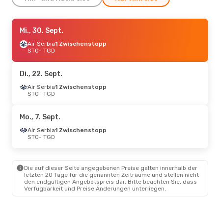
Sa., 5. Sept.
Mi., 30. Sept.
- Fr., 11. Sept.
Lot Polish Airlines
Air Serbia
1 Zwischenstopp
1 Zwischenstopp
STO
- TGD
STO
- TGD
Lot Polish Airlines
1 Zwischenstopp
Di., 22. Sept.
TGD
- STO
Air Serbia
1 Zwischenstopp
STO
- TGD
Fr., 11. Sept.
- Mo., 14. Sept.
Lot Polish Airlines
Mo., 7. Sept.
1 Zwischenstopp
STO
- TGD
Air Serbia
1 Zwischenstopp
Lot Polish Airlines
STO
- TGD
1 Zwischenstopp
TGD
- STO
Die auf dieser Seite angegebenen Preise galten innerhalb der
Mi., 30. Sept.
- So., 4. Okt.
letzten 20 Tage für die genannten Zeiträume und stellen nicht
den endgültigen Angebotspreis dar. Bitte beachten Sie, dass
Air Serbia
1 Zwischenstopp
Verfügbarkeit und Preise Änderungen unterliegen.
STO
- TGD
Air Serbia
1 Zwischenstopp
TGD
- STO