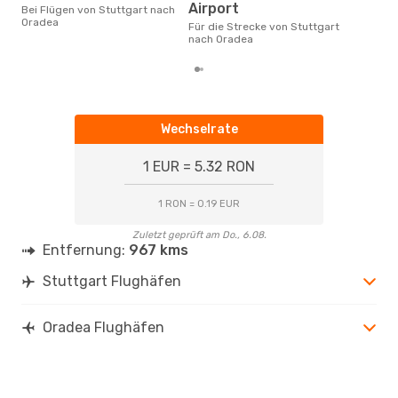
Februar ist die beste Zeit um
Airport
Bei Flügen von Stuttgart nach
gün
Oradea
Für die Strecke von Stuttgart
nac
nach Oradea
Wechselrate
1 EUR = 5.32 RON
1 RON = 0.19 EUR
Zuletzt geprüft am Do., 6.08.
Entfernung:
967 kms
Stuttgart Flughäfen
Oradea Flughäfen