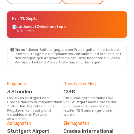
Di., 25. Aug.
Fr., 11. Sept.
- Fr., 28. Aug.
Lufthansa
Lufthansa
1 Zwischenstopp
1 Zwischenstopp
STR
STR
- OMR
- OMR
Lufthansa
1 Zwischenstopp
OMR
- STR
Die auf dieser Seite angegebenen Preise galten innerhalb der
So., 13. Sept.
- So., 20. Sept.
letzten 20 Tage für die genannten Zeiträume und stellen nicht
den endgültigen Angebotspreis dar. Bitte beachten Sie, dass
Lot Polish Airlines
Verfügbarkeit und Preise Änderungen unterliegen.
1 Zwischenstopp
STR
- OMR
Lot Polish Airlines
1 Zwischenstopp
OMR
- STR
Flugdauer
Günstigster Flug
Hau
3 Stunden
123€
Jul
Mo., 7. Sept.
- Fr., 11. Sept.
Flüge von Stuttgart nach
Der günstigste einfache Flug
Laut Suchanfragen unserer
Oradea dauern durchschnittlich
von Stuttgart nach Oradea der
Kund
Lot Polish Airlines
3 Stunden. Die tatsächliche
von unseren Kunden in den
Haup
1 Zwischenstopp
Flugdauer kann aufgrund
letzten 72 Stunden gefunden
Stu
STR
- OMR
verschiedener Faktoren
wurde
Lufthansa
1 Zwischenstopp
abweichen.
OMR
- STR
Gün
Abflughafen
Zielflughafen
Ju
Stuttgart Airport
Oradea International