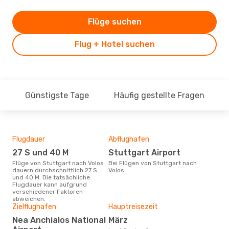
Flüge suchen
Flug + Hotel suchen
Günstigste Tage
Häufig gestellte Fragen
Flugdauer
Abflughafen
Dur
27 S und 40 M
Stuttgart Airport
9
Flüge von Stuttgart nach Volos
Bei Flügen von Stuttgart nach
Der durchschnittliche Preis für
dauern durchschnittlich 27 S
Volos
Flüg
und 40 M. Die tatsächliche
betr
Flugdauer kann aufgrund
wurd
verschiedener Faktoren
Mon
abweichen.
Zielflughafen
Hauptreisezeit
Nea Anchialos National
März