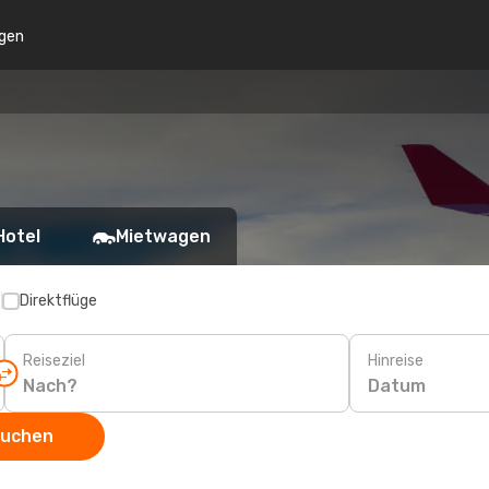
gen
Hotel
Mietwagen
p
Direktflüge
Reiseziel
Hinreise
Datum
suchen