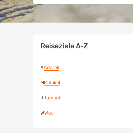
Reiseziele A-Z
A
Adareil
M
Malakal
R
Rumbek
W
Wau