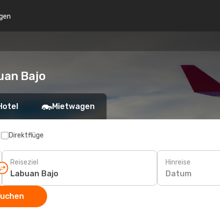
gen
uan Bajo
Hotel
Mietwagen
p
Direktflüge
Reiseziel
Hinreise
Datum
suchen