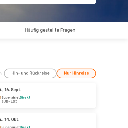
Häufig gestellte Fragen
h
Hin- und Rückreise
Nur Hinreise
i., 16. Sept.
Superairjet
Direkt
SUB
- LBJ
i., 14. Okt.
Superairjet
Direkt