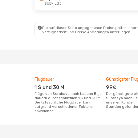
SUB
- LBJ
Mi., 21. Okt.
- Sa., 24. Okt.
Superairjet
Direkt
SUB
- LBJ
Batik Air
1 Zwischenstopp
LBJ
- SUB
Die auf dieser Seite angegebenen Preise galten innerh
Verfügbarkeit und Preise Änderungen unterliegen.
Flugdauer
Günstigster Flu
1 S und 30 M
99€
Flüge von Surabaya nach Labuan Bajo
Der günstigste einfache Flug von
dauern durchschnittlich 1 S und 30 M.
Surabaya nach La
Die tatsächliche Flugdauer kann
unseren Kunden in
aufgrund verschiedener Faktoren
Stunden gefunde
abweichen.