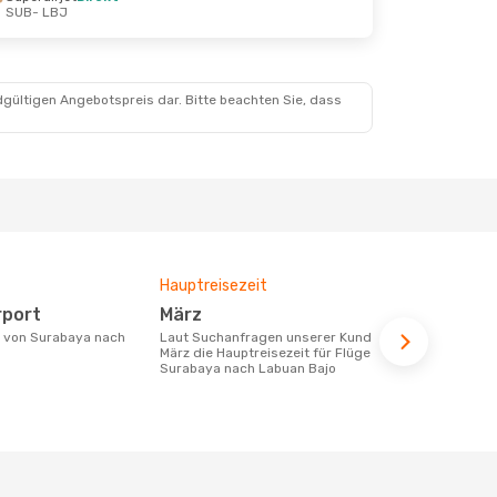
SUB
- LBJ
dgültigen Angebotspreis dar. Bitte beachten Sie, dass
Hauptreisezeit
Fluggesell
Flugstreck
rport
März
Superair
Laut Suchanfragen unserer Kunden ist
März die Hauptreisezeit für Flüge von
Fluggesellschaften die Flüge von
Surabaya nach Labuan Bajo
Surabaya na