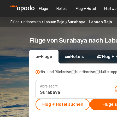
Flüge
Hotels
Flug + Hotel
Mietwa
Flüge
Indonesien
Labuan Bajo
Surabaya - Labuan Bajo
Flüge von Surabaya nach Lab
Flüge
Hotels
Flug + 
Hin- und Rückreise
Nur Hinreise
Multistop
Abreiseort
Flug + Hotel suchen
Flüge 