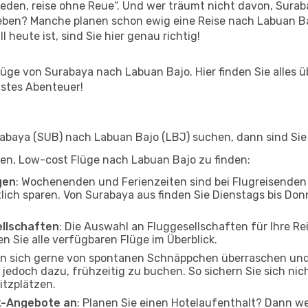
den, reise ohne Reue“. Und wer träumt nicht davon, Suraba
eben? Manche planen schon ewig eine Reise nach Labuan Ba
l heute ist, sind Sie hier genau richtig!
ge von Surabaya nach Labuan Bajo. Hier finden Sie alles übe
hstes Abenteuer!
baya (SUB) nach Labuan Bajo (LBJ) suchen, dann sind Sie f
lfen, Low-cost Flüge nach Labuan Bajo zu finden:
gen
: Wochenenden und Ferienzeiten sind bei Flugreisenden b
tlich sparen. Von Surabaya aus finden Sie Dienstags bis Don
ellschaften
: Die Auswahl an Fluggesellschaften für Ihre R
n Sie alle verfügbaren Flüge im Überblick.
en sich gerne von spontanen Schnäppchen überraschen un
n jedoch dazu, frühzeitig zu buchen. So sichern Sie sich ni
itzplätzen.
ak-Angebote an
: Planen Sie einen Hotelaufenthalt? Dann we