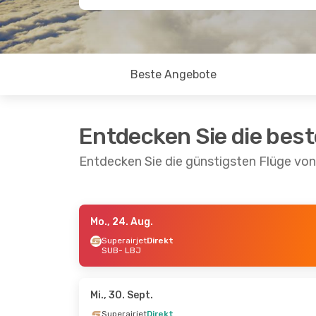
Beste Angebote
Entdecken Sie die bes
Entdecken Sie die günstigsten Flüge vo
Mo., 24. Aug.
Fr., 28. Aug.
- So., 30. Aug.
Mo., 5. Okt.
-
Superairjet
Direkt
SUB
- LBJ
Superairjet
Direkt
Superairjet
SUB
- LBJ
SUB
- LBJ
Superairjet
Direkt
Superairjet
LBJ
- SUB
LBJ
- SUB
Mi., 30. Sept.
Superairjet
Direkt