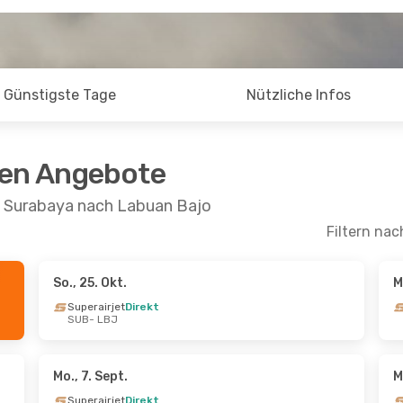
Günstigste Tage
Nützliche Infos
ten Angebote
n Surabaya nach Labuan Bajo
Filtern nac
So., 25. Okt.
M
 Fr., 16. Okt.
Mi., 30. Sept.
- So., 4. Okt.
Superairjet
Direkt
SUB
- LBJ
Direkt
Superairjet
Direkt
SUB
- LBJ
Direkt
Superairjet
Direkt
LBJ
- SUB
Mo., 7. Sept.
M
Superairjet
Direkt