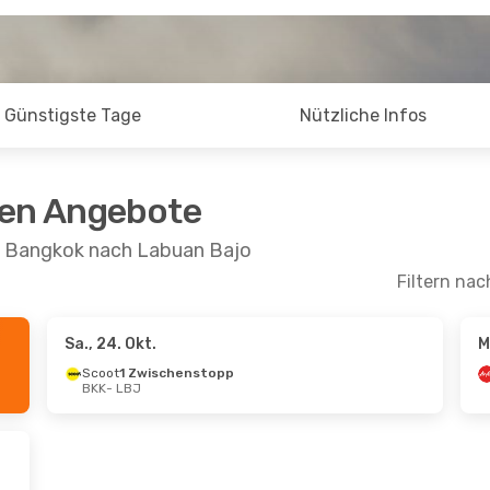
Günstigste Tage
Nützliche Infos
ten Angebote
on Bangkok nach Labuan Bajo
Filtern nac
Sa., 24. Okt.
M
 Aug.
- Mi., 26. Aug.
Fr., 28. Aug.
- Mo.
Scoot
1 Zwischenstopp
BKK
- LBJ
ia
1 Zwischenstopp
Scoot
1 Zwischen
LBJ
BKK
- LBJ
ia
1 Zwischenstopp
Air Asia Indonesia
BKK
1 Zwischenstopp
LBJ
- BKK