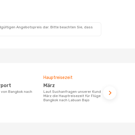
dgültigen Angebotspreis dar. Bitte beachten Sie, dass
Hauptreisezeit
Durchschnit
rport
März
242 €
Laut Suchanfragen unserer Kunden ist
Der durchschnittliche Preis für Flüge
März die Hauptreisezeit für Flüge von
von Bangkok
Bangkok nach Labuan Bajo
242 €. Diese
letzten 6 Mo