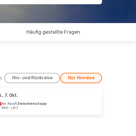
Häufig gestellte Fragen
h
Hin- und Rückreise
Nur Hinreise
i., 7. Okt.
, 31. Aug.
Air Asia
1 Zwischenstopp
BKK
- LBJ
stopp