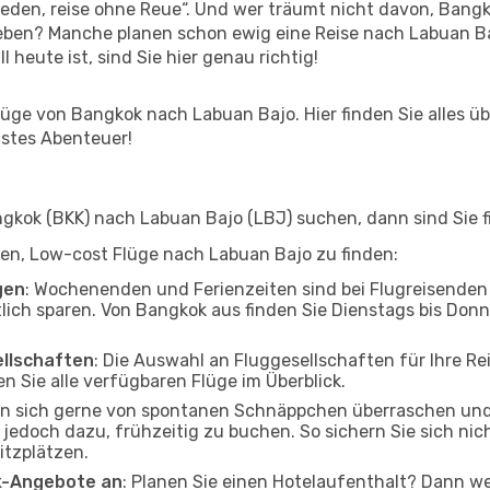
den, reise ohne Reue“. Und wer träumt nicht davon, Bangko
eben? Manche planen schon ewig eine Reise nach Labuan Ba
l heute ist, sind Sie hier genau richtig!
ge von Bangkok nach Labuan Bajo. Hier finden Sie alles über
hstes Abenteuer!
kok (BKK) nach Labuan Bajo (LBJ) suchen, dann sind Sie fi
lfen, Low-cost Flüge nach Labuan Bajo zu finden:
gen
: Wochenenden und Ferienzeiten sind bei Flugreisenden b
tlich sparen. Von Bangkok aus finden Sie Dienstags bis Donn
ellschaften
: Die Auswahl an Fluggesellschaften für Ihre R
n Sie alle verfügbaren Flüge im Überblick.
en sich gerne von spontanen Schnäppchen überraschen un
n jedoch dazu, frühzeitig zu buchen. So sichern Sie sich ni
itzplätzen.
ak-Angebote an
: Planen Sie einen Hotelaufenthalt? Dann we