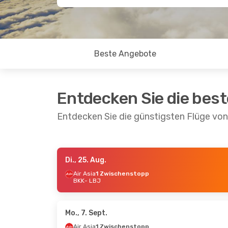
Beste Angebote
Entdecken Sie die bes
Entdecken Sie die günstigsten Flüge v
Di., 25. Aug.
Mo., 7. Sept.
- Mi., 16. Sept.
Mo., 17.
Air Asia
1 Zwischenstopp
BKK
- LBJ
Air Asia
1 Zwischenstopp
Air As
BKK
- LBJ
BKK
- 
Air Asia
1 Zwischenstopp
Air As
LBJ
- BKK
LBJ
- 
Mo., 7. Sept.
Air Asia
1 Zwischenstopp