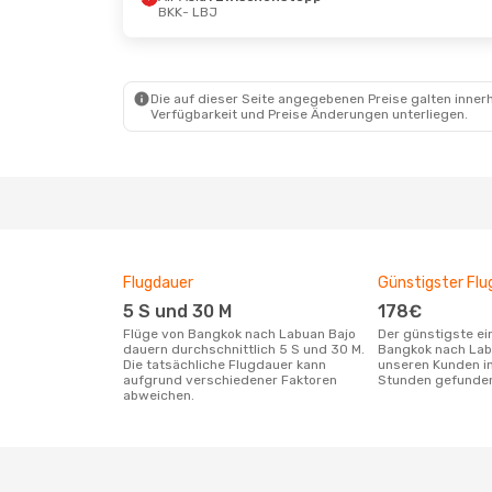
BKK
- LBJ
Die auf dieser Seite angegebenen Preise galten innerh
Verfügbarkeit und Preise Änderungen unterliegen.
Flugdauer
Günstigster Flu
5 S und 30 M
178€
Flüge von Bangkok nach Labuan Bajo
Der günstigste einfache Flug von
dauern durchschnittlich 5 S und 30 M.
Bangkok nach Lab
Die tatsächliche Flugdauer kann
unseren Kunden in
aufgrund verschiedener Faktoren
Stunden gefunde
abweichen.