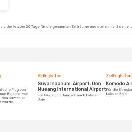
alb der letzten 20 Tage für die genannten Zeiträume und stellen nicht den en
g
Abflughäfen
Zielflughafen
Suvarnabhumi Airport, Don
Komodo Ai
Mueang International Airport
Für die Strecke von Bangkok nach
uan Bajo der von
Labuan Bajo
Für Flüge von Bangkok nach Labuan
 den letzten 72
Bajo
n wurde