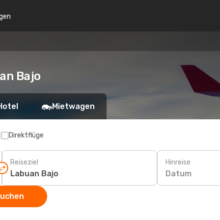
gen
an Bajo
Hotel
Mietwagen
p
Direktflüge
Reiseziel
Hinreise
Datum
suchen