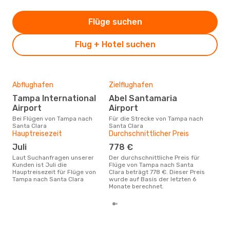
Flüge suchen
Flug + Hotel suchen
Abflughafen
Zielflughafen
Gün
Tampa International
Abel Santamaria
F
Airport
Airport
September ist die beste Zeit um
gün
Bei Flügen von Tampa nach
Für die Strecke von Tampa nach
San
Santa Clara
Santa Clara
Hauptreisezeit
Durchschnittlicher Preis
Juli
778 €
Laut Suchanfragen unserer
Der durchschnittliche Preis für
Kunden ist Juli die
Flüge von Tampa nach Santa
Hauptreisezeit für Flüge von
Clara beträgt 778 €. Dieser Preis
Tampa nach Santa Clara
wurde auf Basis der letzten 6
Monate berechnet.