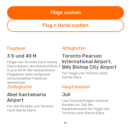
Flüge suchen
Flug + Hotel suchen
Flugdauer
Abflughäfen
Flu
Flu
3 S und 40 M
Toronto Pearson
A
International Airport,
Flüge von Toronto nach Santa
Clara dauern durchschnittlich 3
Billy Bishop City Airport
Fluggesellschaften die Flüge
S und 40 M. Die tatsächliche
von
Für Flüge von Toronto nach
Flugdauer kann aufgrund
anb
Santa Clara
verschiedener Faktoren
abweichen.
Zielflughafen
Hauptreisezeit
Gün
Abel Santamaria
Juli
J
Airport
Laut Suchanfragen unserer
November ist die beste Zeit um
Kunden ist Juli die
gün
Für die Strecke von Toronto
Hauptreisezeit für Flüge von
nac
nach Santa Clara
Toronto nach Santa Clara