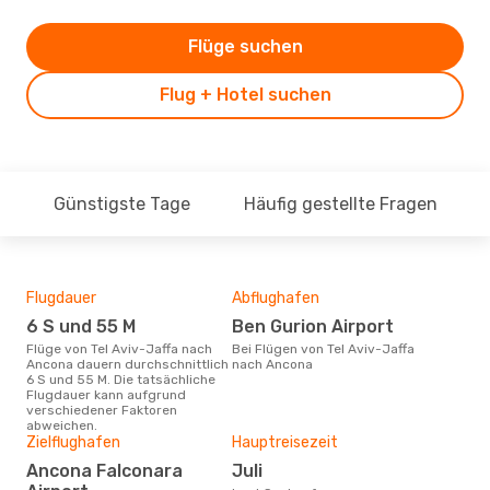
Flüge suchen
Flug + Hotel suchen
Günstigste Tage
Häufig gestellte Fragen
Flugdauer
Abflughafen
Dur
6 S und 55 M
Ben Gurion Airport
8
Flüge von Tel Aviv-Jaffa nach
Bei Flügen von Tel Aviv-Jaffa
Der durchschnittliche Preis für
Ancona dauern durchschnittlich
nach Ancona
Flüg
6 S und 55 M. Die tatsächliche
Anco
Flugdauer kann aufgrund
Prei
verschiedener Faktoren
letz
abweichen.
Zielflughafen
Hauptreisezeit
Ancona Falconara
Juli