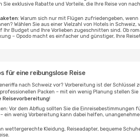
ßen Sie exklusive Rabatte und Vorteile, die Ihre Reise von n
Paketen
: Warum sich nur mit Flügen zufriedengeben, wenn
nnen? Wählen Sie aus einer Vielzahl von Hotels in Schweiz, v
f Ihr Budget und Ihre Vorlieben zugeschnitten sind. Ob r
ung – Opodo macht es einfacher und günstiger, Ihre Reise
s für eine reibungslose Reise
eneriffa nach Schweiz vor? Vorbereitung ist der Schlüssel z
ofessionellen Packen – mit ein wenig Planung stellen Sie si
ie Reisevorbereitung
!
en: Vor dem Abflug sollten Sie die Einreisebestimmungen 
 – ein wenig Vorbereitung kann dabei helfen, unangenehm
 an wettergerechte Kleidung, Reiseadapter, bequeme Schuhe 
eise.