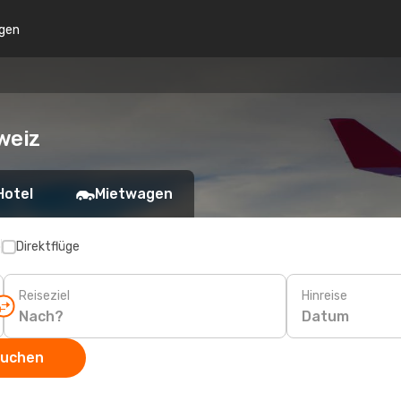
gen
weiz
Hotel
Mietwagen
p
Direktflüge
Reiseziel
Hinreise
Datum
suchen