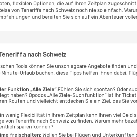
en, flexiblen Optionen, die auf Ihren Zeitplan zugeschnit
eise von Teneriffa nach Schweiz noch nie so einfach. Waru
Empfehlungen und bereiten Sie sich auf ein Abenteuer volle
 Teneriffa nach Schweiz
ischen Tools können Sie unschlagbare Angebote finden und I
-Minute-Urlaub buchen, diese Tipps helfen Ihnen dabei, Fl
er Funktion „Alle Ziele“
:Fühlen Sie sich spontan? Oder su
elegt haben? Opodos „Alle Ziele-Suchfunktion“ ist Ihr Ticke
en Routen und vielleicht entdecken Sie ein Ziel, das Sie vo
Ein wenig Flexibilität in Ihrem Zeitplan kann Ihnen viel Geld
e von Teneriffa nach Schweiz zu finden. Warum mehr bezah
entlich sparen können?
ime freischalten
: Wollen Sie bei Flügen und Unterkünften